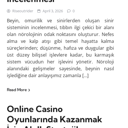
Riseoutrider
April 3, 2026
0
Beyin, omurilik ve sinirlerden oluşan sinir
sisteminin incelenmesi, tıbbın ilgi çekici bir alanı
olan nörolojinin odak noktasını oluşturur. Nefes
alma ve kalp atışı gibi temel hayatta kalma
süreçlerinden; düşünme, hafıza ve duygular gibi
üst düzey bilişsel işlevlere kadar, bu karmaşık
sistem vücudun her işlevini yönetir. Nöroloji
alanındaki gelişmeler sayesinde, beynin nasıl
işlediğine dair anlayışımız zamanla […]
Read More
Online Casino
Oyunlarında Kazanmak