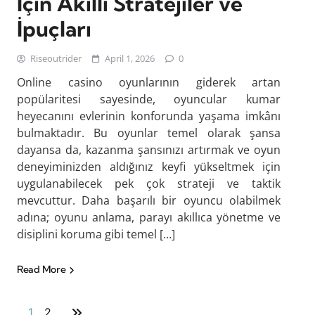
İçin Akıllı Stratejiler ve
İpuçları
Riseoutrider
April 1, 2026
0
Online casino oyunlarının giderek artan
popülaritesi sayesinde, oyuncular kumar
heyecanını evlerinin konforunda yaşama imkânı
bulmaktadır. Bu oyunlar temel olarak şansa
dayansa da, kazanma şansınızı artırmak ve oyun
deneyiminizden aldığınız keyfi yükseltmek için
uygulanabilecek pek çok strateji ve taktik
mevcuttur. Daha başarılı bir oyuncu olabilmek
adına; oyunu anlama, parayı akıllıca yönetme ve
disiplini koruma gibi temel […]
Read More
1
2