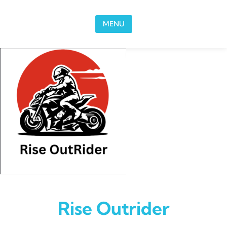
Skip to content
MENU
Rise Outrider