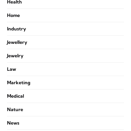
Health
Home
Industry
Jewellery
Jewelry
Law
Marketing
Medical
Nature
News