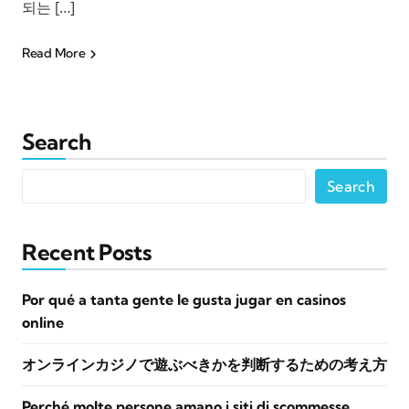
되는 […]
Read More
Search
Search
Recent Posts
Por qué a tanta gente le gusta jugar en casinos
online
オンラインカジノで遊ぶべきかを判断するための考え方
Perché molte persone amano i siti di scommesse