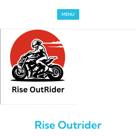
Skip to content
MENU
Rise Outrider