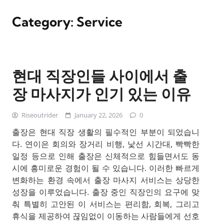
Category:
Service
현대 직장인들 사이에서 출
장 마사지가 인기 있는 이유
Riseoutrider
January 22, 2026
0
출장은 현대 직장 생활의 필수적인 부분이 되었습니
다. 연이은 회의와 장거리 비행, 낯선 시간대, 빡빡한
일정 등으로 인해 출장은 신체적으로 힘들면서도 동
시에 흥미로운 경험이 될 수 있습니다. 이러한 빠르게
변화하는 환경 속에서 출장 마사지 서비스는 상당한
성장을 이루었습니다. 출장 중인 직장인의 요구에 맞
춰 특별히 고안된 이 서비스는 편리함, 회복, 그리고
휴식을 제공하여 끊임없이 이동하는 사람들에게 선호