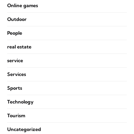
Online games
Outdoor
People
real estate
service
Services
Sports
Technology
Tourism
Uncategorized