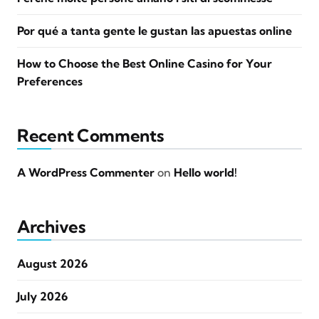
Por qué a tanta gente le gustan las apuestas online
How to Choose the Best Online Casino for Your
Preferences
Recent Comments
A WordPress Commenter
on
Hello world!
Archives
August 2026
July 2026