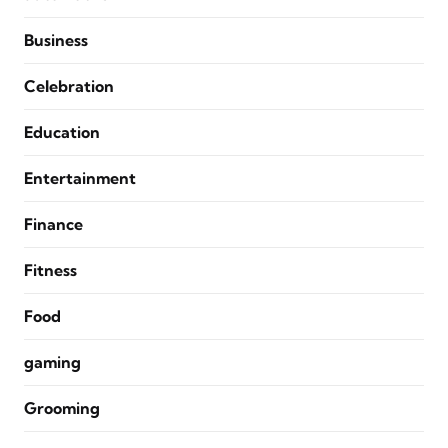
Business
Celebration
Education
Entertainment
Finance
Fitness
Food
gaming
Grooming