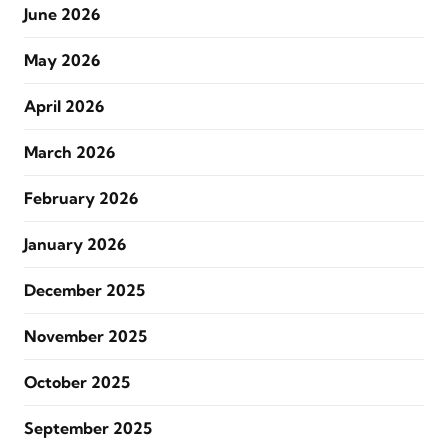
June 2026
May 2026
April 2026
March 2026
February 2026
January 2026
December 2025
November 2025
October 2025
September 2025