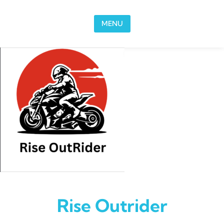
Skip to content
MENU
Rise Outrider