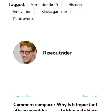
Tagged:
Attraktionskraft
Historia
Innovation
Klickcigaretter
Kontroverser
Riseoutrider
Post navigation
Previous Post:
Next Post:
Comment comparer
Why Is It Important
efficacement les
to Eliminate Hard