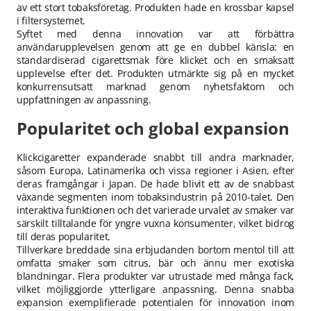
av ett stort tobaksföretag. Produkten hade en krossbar kapsel
i filtersystemet.
Syftet med denna innovation var att förbättra
användarupplevelsen genom att ge en dubbel känsla: en
standardiserad cigarettsmak före klicket och en smaksatt
upplevelse efter det. Produkten utmärkte sig på en mycket
konkurrensutsatt marknad genom nyhetsfaktorn och
uppfattningen av anpassning.
Popularitet och global expansion
Klickcigaretter expanderade snabbt till andra marknader,
såsom Europa, Latinamerika och vissa regioner i Asien, efter
deras framgångar i Japan. De hade blivit ett av de snabbast
växande segmenten inom tobaksindustrin på 2010-talet. Den
interaktiva funktionen och det varierade urvalet av smaker var
särskilt tilltalande för yngre vuxna konsumenter, vilket bidrog
till deras popularitet.
Tillverkare breddade sina erbjudanden bortom mentol till att
omfatta smaker som citrus, bär och ännu mer exotiska
blandningar. Flera produkter var utrustade med många fack,
vilket möjliggjorde ytterligare anpassning. Denna snabba
expansion exemplifierade potentialen för innovation inom