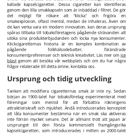
kallade kapselcigaretter. Dessa cigaretter kan identifieras
genom den lilla smakkapseln som är inbäddad i filtret. De gör
det möjligt för rökare att “klicka” och frigöra en
smakexplosion, oftast mentol, medan de inhaleras. Även om
de kan verka vara en modern innovation, kan deras ursprung
spåras tillbaka till tobaksföretagens pågående strävanden att
utöka sina produkterbjudanden och locka nya konsumenter.
Klickcigaretternas historia är en komplex kombination av
pågående folkhälsodebatter, förändrade
konsumentpreferenser och teknisk kreativitet. Läs mer om
ice
blast
genom att besöka vår webbplats och om du har några
frågor relaterade till detta ämne, kontakta oss.
Ursprung och tidig utveckling
Tanken att modifiera cigaretternas smak är inte ny. Sedan
början av 1900-talet har tobaksföretag experimenterat med
föreningar som mentol för att förbättra rökningens
attraktionskraft och mjukhet. Ändå introducerades konceptet
att låta konsumenter bestämma när en smak ska aktiveras
inte förrän mycket senare. Det är allmänt trott att Japan är
ursprunget till den första kommersiellt framgångsrika
kapselcigaretten, som introducerades i mitten av 2000-talet