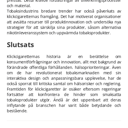
pressas. Detta krävde förbättringar av tillverkningsprocesser
och material.
Tobaksindustrins bredare trender har också påverkats av
klickcigaretternas framgång. Det har motiverat organisationer
att avsätta resurser till produktinnovation och undersöka nya
strategier för att särskilja sina produkter, såsom alternativa
nikotinleveranssystem och uppvärmda tobaksprodukter.
Slutsats
Klickcigaretternas historia är en berättelse om
konsumentförfrågningar och innovation, allt mot bakgrund av
förändrade offentliga förhållanden. hälsoprioriteringar. Även
om de har revolutionerat tobaksmarknaden med sin
interaktiva design och anpassningsbara upplevelse, har de
också sporrat till kritiska samtal om hälsorisker och reglering.
Framtiden för klickcigaretter är osäker eftersom regeringar
fortsätter att konfrontera de hinder som smaksatta
tobaksprodukter utgör. Ändå är det uppenbart att deras
inflytande på branschen har varit både betydande och
bestående.