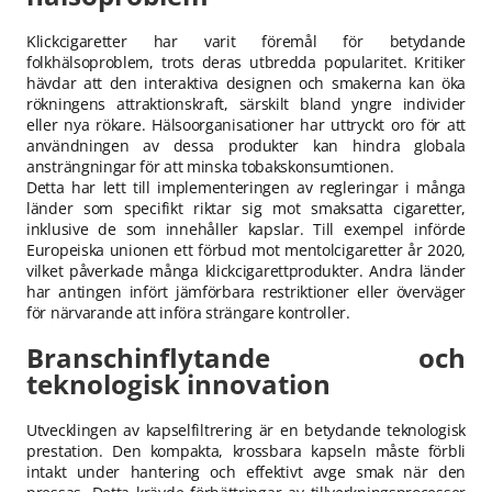
Klickcigaretter har varit föremål för betydande
folkhälsoproblem, trots deras utbredda popularitet. Kritiker
hävdar att den interaktiva designen och smakerna kan öka
rökningens attraktionskraft, särskilt bland yngre individer
eller nya rökare. Hälsoorganisationer har uttryckt oro för att
användningen av dessa produkter kan hindra globala
ansträngningar för att minska tobakskonsumtionen.
Detta har lett till implementeringen av regleringar i många
länder som specifikt riktar sig mot smaksatta cigaretter,
inklusive de som innehåller kapslar. Till exempel införde
Europeiska unionen ett förbud mot mentolcigaretter år 2020,
vilket påverkade många klickcigarettprodukter. Andra länder
har antingen infört jämförbara restriktioner eller överväger
för närvarande att införa strängare kontroller.
Branschinflytande och
teknologisk innovation
Utvecklingen av kapselfiltrering är en betydande teknologisk
prestation. Den kompakta, krossbara kapseln måste förbli
intakt under hantering och effektivt avge smak när den