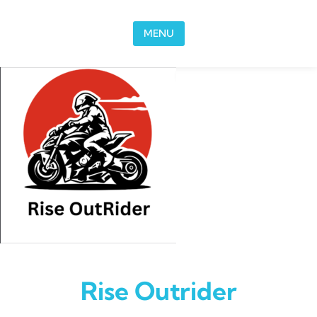
Skip to content
MENU
Rise Outrider