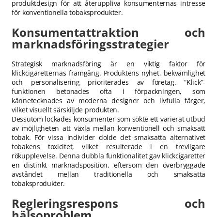
produktdesign för att återuppliva konsumenternas intresse
för konventionella tobaksprodukter.
Konsumentattraktion och
marknadsföringsstrategier
Strategisk marknadsföring är en viktig faktor för
klickcigaretternas framgång. Produktens nyhet, bekvämlighet
och personalisering prioriterades av företag. “Klick”-
funktionen betonades ofta i förpackningen, som
kännetecknades av moderna designer och livfulla färger,
vilket visuellt särskiljde produkten.
Dessutom lockades konsumenter som sökte ett varierat utbud
av möjligheten att växla mellan konventionell och smaksatt
tobak. För vissa individer dolde det smaksatta alternativet
tobakens toxicitet, vilket resulterade i en trevligare
rökupplevelse. Denna dubbla funktionalitet gav klickcigaretter
en distinkt marknadsposition, eftersom den överbryggade
avståndet mellan traditionella och smaksatta
tobaksprodukter.
Regleringsrespons och
hälsoproblem