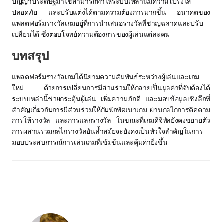
ปัญญาประดิษฐ์มาใช้สามารถทำให้ระบบเหล่านี้มีความโปร่งใส
ปลอดภัย และปรับแต่งได้ตามความต้องการมากขึ้น อนาคตของ
แพลตฟอร์มรางวัลเกมอยู่ที่การนำเสนอรางวัลที่ชาญฉลาดและปรับ
เปลี่ยนได้ ซึ่งตอบโจทย์ความต้องการของผู้เล่นแต่ละคน
บทสรุป
แพลตฟอร์มรางวัลเกมได้นิยามความสัมพันธ์ระหว่างผู้เล่นและเกม
ใหม่ ด้วยการเปลี่ยนการมีส่วนร่วมให้กลายเป็นมูลค่าที่จับต้องได้
ระบบเหล่านี้ช่วยกระตุ้นผู้เล่น เพิ่มความภักดี และมอบข้อมูลเชิงลึกที่
สำคัญเกี่ยวกับการมีส่วนร่วมให้กับนักพัฒนาเกม ผ่านกลไกการติดตาม
การให้รางวัล และการแลกรางวัล ในขณะที่เกมดิจิทัลยังคงขยายตัว
การผสานรวมกลไกรางวัลอันล้ำสมัยจะยังคงเป็นหัวใจสำคัญในการ
มอบประสบการณ์การเล่นเกมที่เข้มข้นและคุ้มค่ายิ่งขึ้น