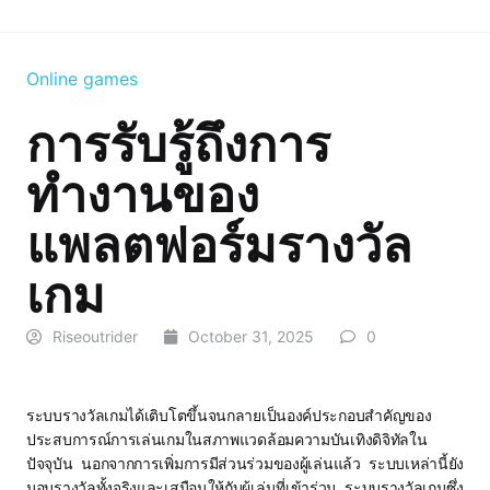
Online games
การรับรู้ถึงการ
ทำงานของ
แพลตฟอร์มรางวัล
เกม
Riseoutrider
October 31, 2025
0
ระบบรางวัลเกมได้เติบโตขึ้นจนกลายเป็นองค์ประกอบสำคัญของ
ประสบการณ์การเล่นเกมในสภาพแวดล้อมความบันเทิงดิจิทัลใน
ปัจจุบัน นอกจากการเพิ่มการมีส่วนร่วมของผู้เล่นแล้ว ระบบเหล่านี้ยัง
มอบรางวัลทั้งจริงและเสมือนให้กับผู้เล่นที่เข้าร่วม ระบบรางวัลเกมซึ่ง