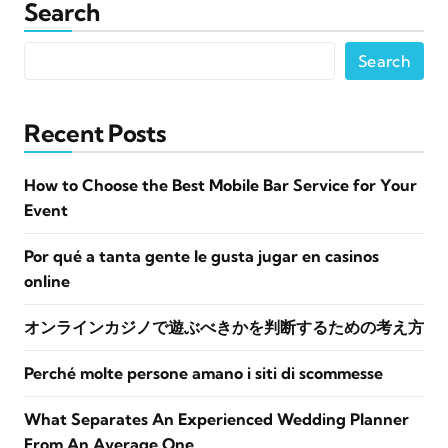
Search
Search
Recent Posts
How to Choose the Best Mobile Bar Service for Your
Event
Por qué a tanta gente le gusta jugar en casinos
online
オンラインカジノで遊ぶべきかを判断するための考え方
Perché molte persone amano i siti di scommesse
What Separates An Experienced Wedding Planner
From An Average One