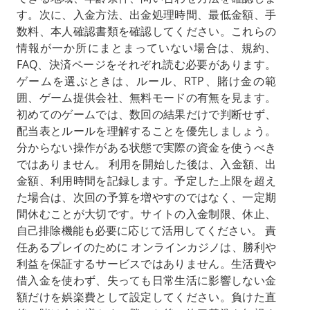
す。次に、入金方法、出金処理時間、最低金額、手
数料、本人確認書類を確認してください。これらの
情報が一か所にまとまっていない場合は、規約、
FAQ、決済ページをそれぞれ読む必要があります。
ゲームを選ぶときは、ルール、RTP、賭け金の範
囲、ゲーム提供会社、無料モードの有無を見ます。
初めてのゲームでは、数回の結果だけで判断せず、
配当表とルールを理解することを優先しましょう。
分からない操作がある状態で実際の資金を使うべき
ではありません。 利用を開始した後は、入金額、出
金額、利用時間を記録します。予定した上限を超え
た場合は、次回の予算を増やすのではなく、一定期
間休むことが大切です。サイトの入金制限、休止、
自己排除機能も必要に応じて活用してください。 責
任あるプレイのために オンラインカジノは、勝利や
利益を保証するサービスではありません。生活費や
借入金を使わず、失っても日常生活に影響しない金
額だけを娯楽費として設定してください。負けた直