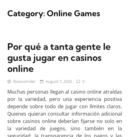
Category:
Online Games
Por qué a tanta gente le
gusta jugar en casinos
online
Riseoutrider
August 7, 2026
0
Muchas personas llegan al casino online atraídas
por la variedad, pero una experiencia positiva
depende sobre todo de jugar con límites claros.
Quienes quieran consultar información adicional
sobre casinos online deberían fijarse no solo en
la variedad de juegos, sino también en la
seguridad, la transparencia de los pagos y las