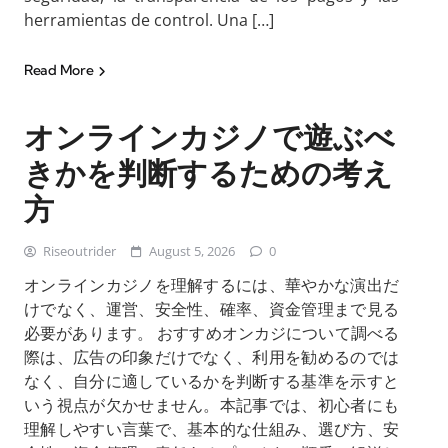
herramientas de control. Una […]
Read More
オンラインカジノで遊ぶべ
きかを判断するための考え
方
Riseoutrider
August 5, 2026
0
オンラインカジノを理解するには、華やかな演出だ
けでなく、運営、安全性、確率、資金管理まで見る
必要があります。 おすすめオンカジについて調べる
際は、広告の印象だけでなく、利用を勧めるのでは
なく、自分に適しているかを判断する基準を示すと
いう視点が欠かせません。本記事では、初心者にも
理解しやすい言葉で、基本的な仕組み、選び方、安