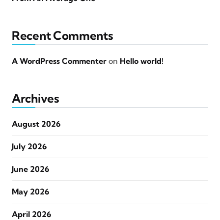
Recent Comments
A WordPress Commenter
on
Hello world!
Archives
August 2026
July 2026
June 2026
May 2026
April 2026