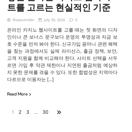
트를 고르는 현실적인 기준
Riseoutrider
July 30, 2026
0
온라인 카지노 웹사이트를 고를 때는 첫 화면의 디자
인이나 큰 보너스 문구보다 운영의 투명성과 자금 보
호 수준을 먼저 봐야 한다. 신규가입 꽁머니 관련 혜택
을 찾는 과정에서도 실제 라이선스, 출금 정책, 보안,
고객 지원을 함께 비교해야 한다. 사이트 선택을 서두
르면 가입 후 약관 제한이나 지연된 출금처럼 예상하
지 못한 문제를 겪을 수 있다. 또한 합법성은 지역마다
다르므로 이용자는 […]
Read More
1
2
3
…
30