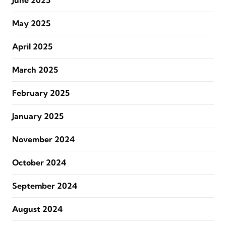
June 2025
May 2025
April 2025
March 2025
February 2025
January 2025
November 2024
October 2024
September 2024
August 2024