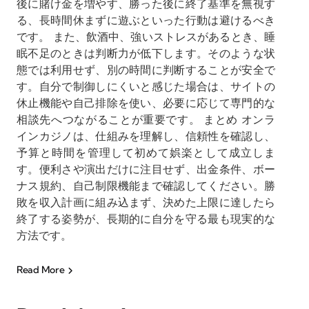
後に賭け金を増やす、勝った後に終了基準を無視す
る、長時間休まずに遊ぶといった行動は避けるべき
です。 また、飲酒中、強いストレスがあるとき、睡
眠不足のときは判断力が低下します。そのような状
態では利用せず、別の時間に判断することが安全で
す。自分で制御しにくいと感じた場合は、サイトの
休止機能や自己排除を使い、必要に応じて専門的な
相談先へつながることが重要です。 まとめ オンラ
インカジノは、仕組みを理解し、信頼性を確認し、
予算と時間を管理して初めて娯楽として成立しま
す。便利さや演出だけに注目せず、出金条件、ボー
ナス規約、自己制限機能まで確認してください。勝
敗を収入計画に組み込まず、決めた上限に達したら
終了する姿勢が、長期的に自分を守る最も現実的な
方法です。
Read More