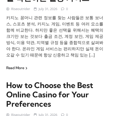
Riseoutrider
July 31, 2026
0
카지노 꽁머니 관련 정보를 찾는 사람들은 보통 보너
스, 스포츠 분석, 카지노 게임, 이벤트 등 여러 요소를
함께 비교한다. 하지만 좋은 선택을 위해서는 혜택의
크기만 보는 것보다 출금 조건, 계정 보안, 게임 제공
방식, 이용 약관, 지역별 규정 등을 종합적으로 살펴봐
야 한다. 온라인 게임 서비스는 편리하지만 실제 돈이
오갈 수 있기 때문에 항상 신중하고 책임 있는 […]
Read More
How to Choose the Best
Online Casino for Your
Preferences
Riseoutrider
July 31, 2026
0