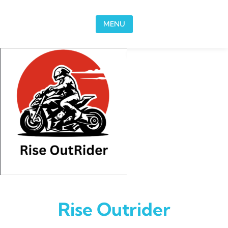
Skip to content
MENU
Rise Outrider