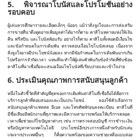
5. พิจารณาโบนัสและโปรโมชั่นอย่าง
รอบคอบ
ผู้เล่นควรศึกษารายละเอียดเล็กๆ น้อยๆ แม้ว่าสิ่งจูงใจและการส่งเสริม
การขายที่น่าดึงดูดอาจเพิ่มมูลค่าได้มากก็ตาม คาสิโนหลายแห่งให้เงิน
คืน ฟรีสปิน และโบนัสต้อนรับ อย่างไรก็ตาม คาสิโนทั้งหมดมีเงื่อนไข
และข้อกำหนดในการเดิมพัน ตรวจสอบเงื่อนไขโบนัสเสมอ เนื่องจาก
สิ่งจูงใจอาจมีประโยชน์น้อยลง หากมีข้อกำหนดในการเดิมพันมากเกิน
ไปหรือการจำกัดเวลา แทนที่จะทำให้ผู้เล่นพัวพันกับข้อจำกัดที่ซับซ้อน
คาสิโนที่น่าเชื่อถือจะเสนอเงื่อนไขโบนัสที่เรียบง่ายและเข้าใจง่าย
6. ประเมินคุณภาพการสนับสนุนลูกค้า
หนึ่งในตัวชี้วัดที่สำคัญที่สุดของการเดิมพันคาสิโนที่เชื่อถือได้คือการ
บริการลูกค้าที่ตอบสนองและเป็นประโยชน์ ลองใช้ตัวเลือกการ
สนับสนุนลูกค้าแชทสด อีเมล และโทรศัพท์ก่อนลงทะเบียน คาสิโนที่
มีชื่อเสียงมีพนักงานที่สุภาพและมีความสามารถพร้อมให้บริการตลอด
เวลาเพื่อช่วยแก้ไขปัญหาต่างๆ เช่น การตรวจสอบบัญชี การชำระเงิน
หรือปัญหาทางเทคโนโลยี ประโยชน์อีกประการหนึ่งสำหรับนักเล่น
เกมจากประเทศอื่นๆ ก็คือความพร้อมของความช่วยเหลือแบบสอง