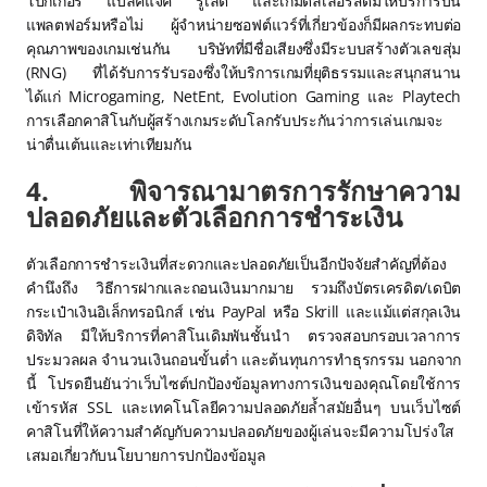
โป๊กเกอร์ แบล็คแจ็ค รูเล็ต และเกมดีลเลอร์สดมีให้บริการบน
แพลตฟอร์มหรือไม่ ผู้จำหน่ายซอฟต์แวร์ที่เกี่ยวข้องก็มีผลกระทบต่อ
คุณภาพของเกมเช่นกัน บริษัทที่มีชื่อเสียงซึ่งมีระบบสร้างตัวเลขสุ่ม
(RNG) ที่ได้รับการรับรองซึ่งให้บริการเกมที่ยุติธรรมและสนุกสนาน
ได้แก่ Microgaming, NetEnt, Evolution Gaming และ Playtech
การเลือกคาสิโนกับผู้สร้างเกมระดับโลกรับประกันว่าการเล่นเกมจะ
น่าตื่นเต้นและเท่าเทียมกัน
4. พิจารณามาตรการรักษาความ
ปลอดภัยและตัวเลือกการชำระเงิน
ตัวเลือกการชำระเงินที่สะดวกและปลอดภัยเป็นอีกปัจจัยสำคัญที่ต้อง
คำนึงถึง วิธีการฝากและถอนเงินมากมาย รวมถึงบัตรเครดิต/เดบิต
กระเป๋าเงินอิเล็กทรอนิกส์ เช่น PayPal หรือ Skrill และแม้แต่สกุลเงิน
ดิจิทัล มีให้บริการที่คาสิโนเดิมพันชั้นนำ ตรวจสอบกรอบเวลาการ
ประมวลผล จำนวนเงินถอนขั้นต่ำ และต้นทุนการทำธุรกรรม นอกจาก
นี้ โปรดยืนยันว่าเว็บไซต์ปกป้องข้อมูลทางการเงินของคุณโดยใช้การ
เข้ารหัส SSL และเทคโนโลยีความปลอดภัยล้ำสมัยอื่นๆ บนเว็บไซต์
คาสิโนที่ให้ความสำคัญกับความปลอดภัยของผู้เล่นจะมีความโปร่งใส
เสมอเกี่ยวกับนโยบายการปกป้องข้อมูล