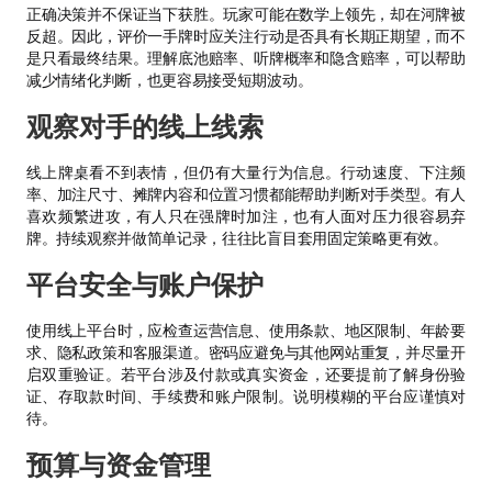
正确决策并不保证当下获胜。玩家可能在数学上领先，却在河牌被
反超。因此，评价一手牌时应关注行动是否具有长期正期望，而不
是只看最终结果。理解底池赔率、听牌概率和隐含赔率，可以帮助
减少情绪化判断，也更容易接受短期波动。
观察对手的线上线索
线上牌桌看不到表情，但仍有大量行为信息。行动速度、下注频
率、加注尺寸、摊牌内容和位置习惯都能帮助判断对手类型。有人
喜欢频繁进攻，有人只在强牌时加注，也有人面对压力很容易弃
牌。持续观察并做简单记录，往往比盲目套用固定策略更有效。
平台安全与账户保护
使用线上平台时，应检查运营信息、使用条款、地区限制、年龄要
求、隐私政策和客服渠道。密码应避免与其他网站重复，并尽量开
启双重验证。若平台涉及付款或真实资金，还要提前了解身份验
证、存取款时间、手续费和账户限制。说明模糊的平台应谨慎对
待。
预算与资金管理