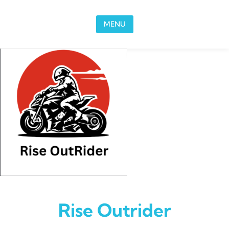
Skip to content
MENU
Rise Outrider