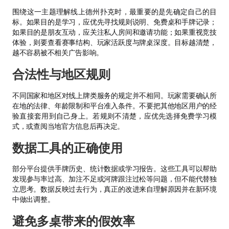
围绕这一主题理解线上德州扑克时，最重要的是先确定自己的目
标。如果目的是学习，应优先寻找规则说明、免费桌和手牌记录；
如果目的是朋友互动，应关注私人房间和邀请功能；如果重视竞技
体验，则要查看赛事结构、玩家活跃度与牌桌深度。目标越清楚，
越不容易被不相关广告影响。
合法性与地区规则
不同国家和地区对线上牌类服务的规定并不相同。玩家需要确认所
在地的法律、年龄限制和平台准入条件。不要把其他地区用户的经
验直接套用到自己身上。若规则不清楚，应优先选择免费学习模
式，或查阅当地官方信息后再决定。
数据工具的正确使用
部分平台提供手牌历史、统计数据或学习报告。这些工具可以帮助
发现参与率过高、加注不足或河牌跟注过松等问题，但不能代替独
立思考。数据反映过去行为，真正的改进来自理解原因并在新环境
中做出调整。
避免多桌带来的假效率