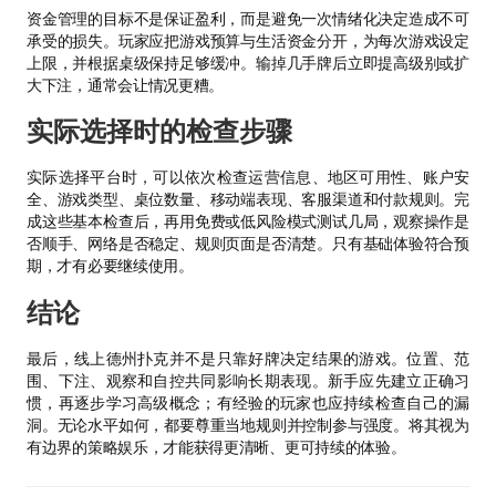
资金管理的目标不是保证盈利，而是避免一次情绪化决定造成不可
承受的损失。玩家应把游戏预算与生活资金分开，为每次游戏设定
上限，并根据桌级保持足够缓冲。输掉几手牌后立即提高级别或扩
大下注，通常会让情况更糟。
实际选择时的检查步骤
实际选择平台时，可以依次检查运营信息、地区可用性、账户安
全、游戏类型、桌位数量、移动端表现、客服渠道和付款规则。完
成这些基本检查后，再用免费或低风险模式测试几局，观察操作是
否顺手、网络是否稳定、规则页面是否清楚。只有基础体验符合预
期，才有必要继续使用。
结论
最后，线上德州扑克并不是只靠好牌决定结果的游戏。位置、范
围、下注、观察和自控共同影响长期表现。新手应先建立正确习
惯，再逐步学习高级概念；有经验的玩家也应持续检查自己的漏
洞。无论水平如何，都要尊重当地规则并控制参与强度。将其视为
有边界的策略娱乐，才能获得更清晰、更可持续的体验。