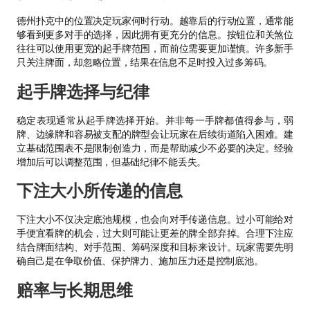
德州扑克中的位置决定玩家何时行动。越靠后的行动位置，通常能
够看到更多对手的选择，因此拥有更充分的信息。按钮位和关煞位
往往可以使用更宽的起手牌范围，而前位需要更加谨慎。许多新手
只关注牌面，却忽略位置，结果在信息不足时投入过多筹码。
起手牌选择与纪律
稳定表现通常从起手牌选择开始。并非每一手牌都值得参与，弱
牌、边缘牌和容易被支配的牌型会让玩家在后续街道陷入困难。建
立基础范围表不是限制创造力，而是帮助减少不必要的决定。经验
增加后可以调整范围，但基础纪律不能丢失。
下注大小所传递的信息
下注大小不仅决定底池规模，也会向对手传递信息。过小可能给对
手便宜看牌的机会，过大则可能让更差的牌全部弃掉。合理下注应
结合牌面结构、对手范围、筹码深度和目标来设计。玩家需要先明
确自己是在争取价值、保护牌力、施加压力还是控制底池。
赔率与长期思维