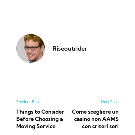
Riseoutrider
Post navigation
Previous Post:
Next Post:
Things to Consider
Come scegliere un
Before Choosing a
casino non AAMS
Moving Service
con criteri seri