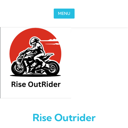
Skip to content
MENU
Rise Outrider