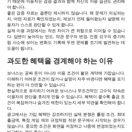
기 때문에 이용자는 검증 결과와 함께 자신의 이용 습관도 관리해
야 합니다.
좋은 검증 자료는 결론만 제시하지 않습니다. 왜 문제가 의심되는
지, 어떤 자료가 확인되었는지, 제보가 언제 들어왔는지 설명해 이
용자가 스스로 판단할 수 있게 합니다.
실제 이용 과정에서는 작은 차이가 큰 위험으로 이어질 수 있습니
다. 답변이 늦어지는 빈도, 약관 문구의 변경, 인증 요구의 증가처
럼 사소해 보이는 변화도 기록해 두면 문제를 조기에 발견하는 데
도움이 됩니다.
과도한 혜택을 경계해야 하는 이유
보너스는 공짜 돈이 아니라 이용 조건이 붙은 계약에 가깝습니다.
이해하기 어려운 조건이 많거나 설명이 자주 바뀐다면 혜택을 포기
하는 편이 더 안전할 수 있습니다.
현실적으로 유지하기 어려운 보너스나 무조건적인 고수익 약속은
이용자의 판단을 흐리게 만들 수 있습니다. 혜택이 클수록 출금 조
건이 복잡하거나 숨겨진 제한이 있는지 세부 약관을 확인해야 합니
다.
광고에서는 가입 혜택만 강조하지만 실제 분쟁은 롤링 조건, 최대
출금액, 특정 게임 제외 규정처럼 작은 문구에서 시작되는 경우가
많습니다. 중요한 조건은 화면을 저장하고 나중에 변경되었는지도
비교하는 것이 좋습니다.