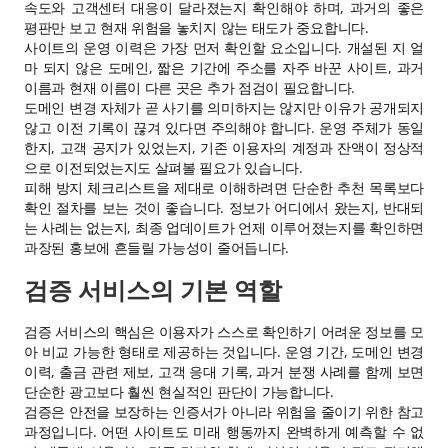
속도와 고객센터 대응이 달라졌는지 확인해야 하며, 과거의 좋은
평판만 보고 현재 위험을 놓치지 않는 태도가 중요합니다.
사이트의 운영 이력은 가장 먼저 확인할 요소입니다. 개설된 지 얼
마 되지 않은 도메인, 짧은 기간에 주소를 자주 바꾼 사이트, 과거
이름과 현재 이름이 다른 곳은 추가 점검이 필요합니다.
도메인 변경 자체가 곧 사기를 의미하지는 않지만 이유가 공개되지
않고 이전 기록이 끊겨 있다면 주의해야 합니다. 운영 주체가 동일
한지, 고객 공지가 있었는지, 기존 이용자의 계정과 잔액이 정상적
으로 이전되었는지도 살펴볼 필요가 있습니다.
피해 방지 체크리스트을 제대로 이해하려면 단순한 추천 목록보다
확인 절차를 보는 것이 좋습니다. 정보가 어디에서 왔는지, 반대되
는 사례는 없는지, 최종 업데이트가 언제 이루어졌는지를 확인하면
과장된 홍보에 흔들릴 가능성이 줄어듭니다.
검증 서비스의 기본 역할
검증 서비스의 핵심은 이용자가 스스로 확인하기 어려운 정보를 모
아 비교 가능한 형태로 제공하는 것입니다. 운영 기간, 도메인 변경
이력, 출금 관련 제보, 고객 응대 기록, 과거 분쟁 사례를 함께 보면
단순한 광고보다 훨씬 현실적인 판단이 가능합니다.
검증은 안전을 보장하는 인증서가 아니라 위험을 줄이기 위한 참고
과정입니다. 어떤 사이트도 미래 행동까지 완벽하게 예측할 수 없