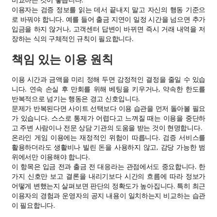
이용자는 검증 정보를 읽는 데서 끝내지 말고 자신의 행동 기준으
로 바꿔야 합니다. 예를 들어 출금 지연이 일정 시간을 넘으면 추가
입금을 하지 않거나, 고객센터 답변이 바뀌면 즉시 거래 내역을 저
장하는 식의 구체적인 규칙이 필요합니다.
책임 있는 이용 원칙
이용 시간과 금액을 미리 정해 두면 감정적인 결정을 줄일 수 있습
니다. 연속 손실 후 만회를 위해 베팅을 키우거나, 약속한 한도를
반복적으로 넘기는 행동은 경고 신호입니다.
문제가 반복된다면 사이트 선택보다 이용 습관을 먼저 돌아볼 필요
가 있습니다. 스스로 통제가 어렵다고 느껴질 때는 이용을 중단하
고 주변 사람이나 전문 상담 기관의 도움을 받는 것이 현명합니다.
온라인 게임 이용에는 재정적인 위험이 따릅니다. 검증 서비스를
활용하더라도 생활비나 빌린 돈을 사용하지 않고, 감당 가능한 범
위에서만 이용해야 합니다.
이 항목은 입금 전과 출금 전 대응라는 관점에서도 중요합니다. 한
가지 신호만 보고 결론을 내리기보다 시간의 흐름에 따라 정보가
어떻게 변했는지 살펴보면 판단의 정확도가 높아집니다. 특히 최근
이용자의 경험과 운영자의 공지 내용이 일치하는지 비교하는 습관
이 필요합니다.