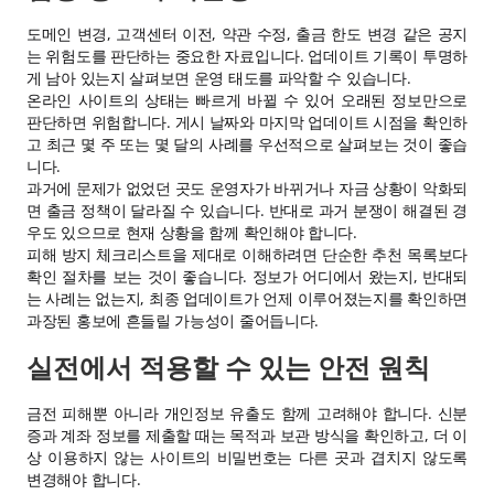
도메인 변경, 고객센터 이전, 약관 수정, 출금 한도 변경 같은 공지
는 위험도를 판단하는 중요한 자료입니다. 업데이트 기록이 투명하
게 남아 있는지 살펴보면 운영 태도를 파악할 수 있습니다.
온라인 사이트의 상태는 빠르게 바뀔 수 있어 오래된 정보만으로
판단하면 위험합니다. 게시 날짜와 마지막 업데이트 시점을 확인하
고 최근 몇 주 또는 몇 달의 사례를 우선적으로 살펴보는 것이 좋습
니다.
과거에 문제가 없었던 곳도 운영자가 바뀌거나 자금 상황이 악화되
면 출금 정책이 달라질 수 있습니다. 반대로 과거 분쟁이 해결된 경
우도 있으므로 현재 상황을 함께 확인해야 합니다.
피해 방지 체크리스트을 제대로 이해하려면 단순한 추천 목록보다
확인 절차를 보는 것이 좋습니다. 정보가 어디에서 왔는지, 반대되
는 사례는 없는지, 최종 업데이트가 언제 이루어졌는지를 확인하면
과장된 홍보에 흔들릴 가능성이 줄어듭니다.
실전에서 적용할 수 있는 안전 원칙
금전 피해뿐 아니라 개인정보 유출도 함께 고려해야 합니다. 신분
증과 계좌 정보를 제출할 때는 목적과 보관 방식을 확인하고, 더 이
상 이용하지 않는 사이트의 비밀번호는 다른 곳과 겹치지 않도록
변경해야 합니다.