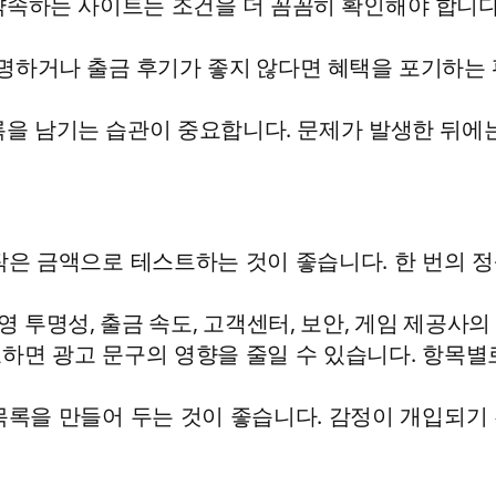
약속하는 사이트는 조건을 더 꼼꼼히 확인해야 합니다.
하거나 출금 후기가 좋지 않다면 혜택을 포기하는 
록을 남기는 습관이 중요합니다. 문제가 발생한 뒤에는
작은 금액으로 테스트하는 것이 좋습니다. 한 번의 
 투명성, 출금 속도, 고객센터, 보안, 게임 제공사
하면 광고 문구의 영향을 줄일 수 있습니다. 항목별
목록을 만들어 두는 것이 좋습니다. 감정이 개입되기