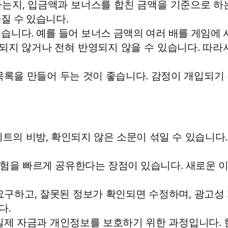
는지, 입금액과 보너스를 합친 금액을 기준으로 하
질 수 있습니다.
붙습니다. 예를 들어 보너스 금액의 여러 배를 게임에
영되지 않거나 전혀 반영되지 않을 수 있습니다. 따라
목록을 만들어 두는 것이 좋습니다. 감정이 개입되기
이트의 비방, 확인되지 않은 소문이 섞일 수 있습니다
을 빠르게 공유한다는 장점이 있습니다. 새로운 이벤
요구하고, 잘못된 정보가 확인되면 수정하며, 광고성
다.
실제 자금과 개인정보를 보호하기 위한 과정입니다. 