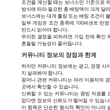
조건을 계산할 때는 보너스만 기준으로 하
방식에 따라 필요한 총 베팅액이 크게 달라
보너스에는 대개 롤링 또는 베팅 조건이 
일부 게임은 조건 충족에 100퍼센트 반
반드시 읽어야 합니다.
무리한 결정을 피하려면 가입 전에 확인 
흔들릴 가능성이 줄어듭니다.
커뮤니티 정보의 장점과 한계
하지만 커뮤니티 정보에는 광고, 경쟁 사
지 살펴봐야 합니다.
꽁머니 관련 커뮤니티는 여러 이용자의 경험
곳에서 확인할 수 있습니다.
신뢰할 수 있는 커뮤니티는 증빙 자료를 
없다면 정보의 신뢰도가 떨어질 수 있습니
이 항목은 단순한 형식적 확인이 아니라 