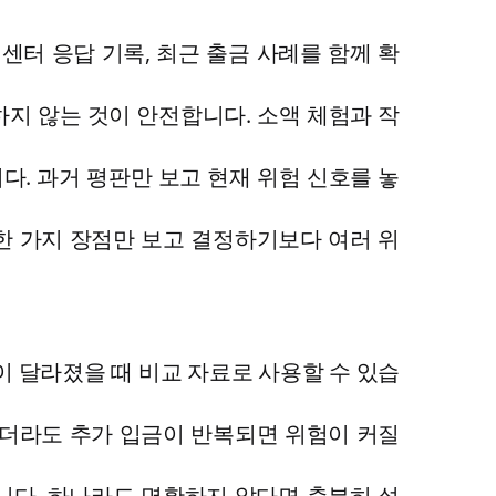
센터 응답 기록, 최근 출금 사례를 함께 확
지 않는 것이 안전합니다. 소액 체험과 작
. 과거 평판만 보고 현재 위험 신호를 놓
한 가지 장점만 보고 결정하기보다 여러 위
이 달라졌을 때 비교 자료로 사용할 수 있습
했더라도 추가 입금이 반복되면 위험이 커질
합니다. 하나라도 명확하지 않다면 충분히 설