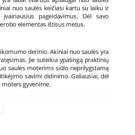
iai nuo saulės keičiasi kartu su laiku ir
ų įvairiausius pageidavimus. Dėl savo
rderobo elementas ištisus metus.
taikomumo derinio. Akiniai nuo saulės yra
atęsimas. Jie suteikia ypatingą praktinių
 nuo saulės moterims siūlo neprilygstamą
itikėjimo savimi didinimo. Galiausiai, dėl
os moters gyvenime.