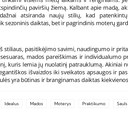
pindinčių paviršių žiemą. Kalbant apie madą, akin
 dažnai atsiranda naujų stilių, kad patenkint
ik sezoninis daiktas, bet ir pagrindinis moterų ga
š stiliaus, pasitikėjimo savimi, naudingumo ir pri
aksesuaras, mados pareiškimas ir individualumo pr
inį, kuris lemia jų nuolatinį patrauklumą. Akiniai
elegantiškos išvaizdos iki sveikatos apsaugos ir pas
saulės yra būtinas ir branginamas daiktas kiekvien
Idealus
Mados
Moterys
Praktikumo
Sauls