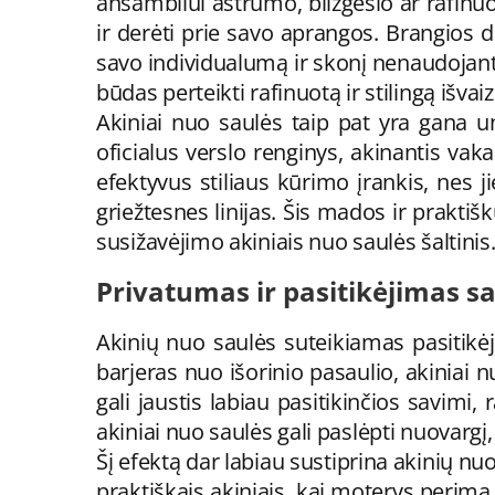
ansambliui aštrumo, blizgesio ar rafin
ir derėti prie savo aprangos. Brangios di
savo individualumą ir skonį nenaudojant ž
būdas perteikti rafinuotą ir stilingą išvai
Akiniai nuo saulės taip pat yra gana un
oficialus verslo renginys, akinantis vak
efektyvus stiliaus kūrimo įrankis, nes j
griežtesnes linijas. Šis mados ir praktiš
susižavėjimo akiniais nuo saulės šaltinis
Privatumas ir pasitikėjimas s
Akinių nuo saulės suteikiamas pasitikėj
barjeras nuo išorinio pasaulio, akiniai n
gali jaustis labiau pasitikinčios savimi
akiniai nuo saulės gali paslėpti nuovarg
Šį efektą dar labiau sustiprina akinių n
praktiškais akiniais, kai moterys perima