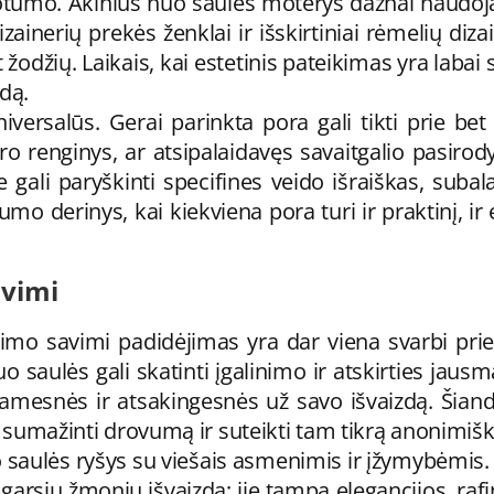
uotumo. Akinius nuo saulės moterys dažnai naudoja
zainerių prekės ženklai ir išskirtiniai rėmelių diz
odžių. Laikais, kai estetinis pateikimas yra labai
zdą.
iversalūs. Gerai parinkta pora gali tikti prie be
aro renginys, ar atsipalaidavęs savaitgalio pasiro
ie gali paryškinti specifines veido išraiškas, suba
kumo derinys, kai kiekviena pora turi ir praktinį, 
.
avimi
imo savimi padidėjimas yra dar viena svarbi prie
uo saulės gali skatinti įgalinimo ir atskirties jau
, ramesnės ir atsakingesnės už savo išvaizdą. Šian
į, sumažinti drovumą ir suteikti tam tikrą anonimiš
uo saulės ryšys su viešais asmenimis ir įžymybėmis.
 garsių žmonių išvaizdą; jie tampa elegancijos, raf