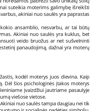
 norėdamos pabrėžti savo unikalų stilių
ainai suteikia moterims galimybę išreikšti
 svarbus, akiniai nuo saulės yra paprastas
t kokio ansamblio, nesvarbu, ar tai būtų
dymas. Akiniai nuo saulės yra kuklus, bet
lansuoti veido bruožus ar net sušvelninti
ir estetinį panaudojimą, dažnai yra moterų
žastis, kodėl moterys juos dievina. Kaip
smą. Dėl šios psichologinės įtakos moterys
dieniniame įvaizdžiui jautriame pasaulyje
kumą viešose vietose.
 Akiniai nuo saulės tampa daugiau nei tik
inuotumo ir socialinės padėties simboliu.