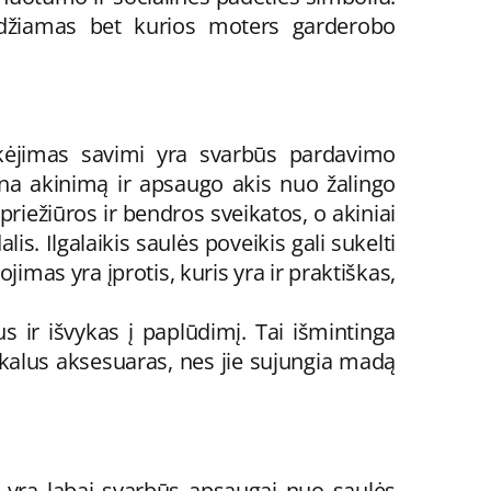
eidžiamas bet kurios moters garderobo
tikėjimas savimi yra svarbūs pardavimo
na akinimą ir apsaugo akis nuo žalingo
priežiūros ir bendros sveikatos, o akiniai
s. Ilgalaikis saulės poveikis gali sukelti
imas yra įprotis, kuris yra ir praktiškas,
us ir išvykas į paplūdimį. Tai išmintinga
ikalus aksesuaras, nes jie sujungia madą
ie yra labai svarbūs apsaugai nuo saulės