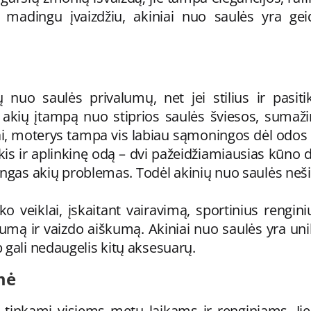
i, madingu įvaizdžiu, akiniai nuo saulės yra g
 nuo saulės privalumų, net jei stilius ir pasi
 akių įtampą nuo stiprios saulės šviesos, sumaži
yrai, moterys tampa vis labiau sąmoningos dėl odos 
is ir aplinkinę odą – dvi pažeidžiamiausias kūno dali
ngas akių problemas. Todėl akinių nuo saulės nešioj
ko veiklai, įskaitant vairavimą, sportinius rengini
gumą ir vaizdo aiškumą. Akiniai nuo saulės yra un
 gali nedaugelis kitų aksesuarų.
mė
ir tinkami visiems metų laikams ir renginiams. J