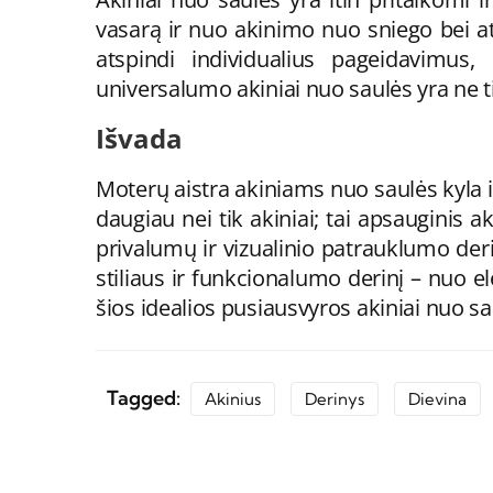
vasarą ir nuo akinimo nuo sniego bei ats
atspindi individualius pageidavimus,
universalumo akiniai nuo saulės yra ne t
Išvada
Moterų aistra akiniams nuo saulės kyla i
daugiau nei tik akiniai; tai apsauginis 
privalumų ir vizualinio patrauklumo der
stiliaus ir funkcionalumo derinį – nuo ​​
šios idealios pusiausvyros akiniai nuo 
Tagged:
Akinius
Derinys
Dievina