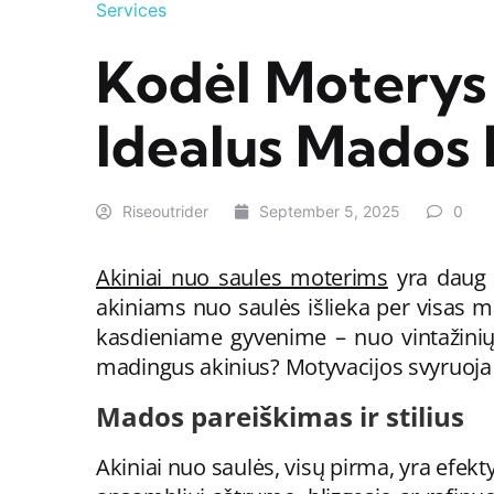
Services
Kodėl Moterys 
Idealus Mados 
Riseoutrider
September 5, 2025
0
Akiniai nuo saules moterims
yra daug d
akiniams nuo saulės išlieka per visas m
kasdieniame gyvenime – nuo ​​vintažinių
madingus akinius? Motyvacijos svyruoja nu
Mados pareiškimas ir stilius
Akiniai nuo saulės, visų pirma, yra efek