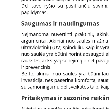
Dėl savo ryšio su pasitikinčiu savim
papildymas.
Saugumas ir naudingumas
Neįmanoma nuvertinti praktinių akinių
argumentai. Akiniai nuo saulės mažina
ultravioletinių (UV) spindulių. Kaip ir v
nuo saulės yra būtini norint apsaugoti ak
raukšles, ankstyvą senėjimą ir net pavoji
ir prevencinis.
Be to, akiniai nuo saulės yra būtini lau
investicija, nes pagerina komfortą, sau
su sąmoningumu dėl sveikatos taip, kaip
Pritaikymas ir sezoninė reikš
Akiniai nuo saulės yra itin pritaikomi 