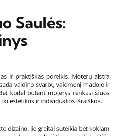
o Saulės:
inys
s ir praktiškas poreikis. Moterų aistra
visada vaidino svarbų vaidmenį madoje ir
. Bet kodėl būtent moterys renkasi šiuos
i estetikos ir individualios išraiškos.
 dizaino, jie greitai suteikia bet kokiam