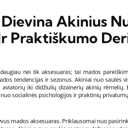
Dievina Akinius Nu
Ir Praktiškumo Der
augiau nei tik aksesuaras; tai mados pareiškima
ados tendencijas ir sezonus. Akiniai nuo saulės 
 aviatorių iki didžiulių dizainerių akinių rėmelių
o socialinės psichologijos ir praktinių privalumų ik
tyvus mados aksesuaras. Priklausomai nuo pasirinkto