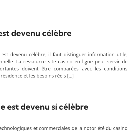
 est devenu célèbre
st devenu célèbre, il faut distinguer information utile,
elle. La ressource site casino en ligne peut servir de
ortantes doivent être comparées avec les conditions
e résidence et les besoins réels […]
le est devenu si célèbre
 technologiques et commerciales de la notoriété du casino