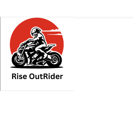
Skip to content