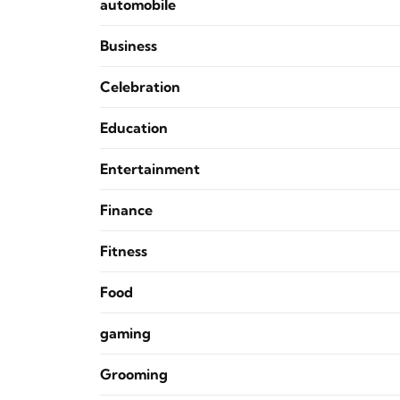
automobile
Business
Celebration
Education
Entertainment
Finance
Fitness
Food
gaming
Grooming