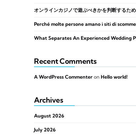
オンラインカジノで遊ぶべきかを判断するため
Perché molte persone amano i siti di scomme
What Separates An Experienced Wedding P
Recent Comments
A WordPress Commenter
on
Hello world!
Archives
August 2026
July 2026