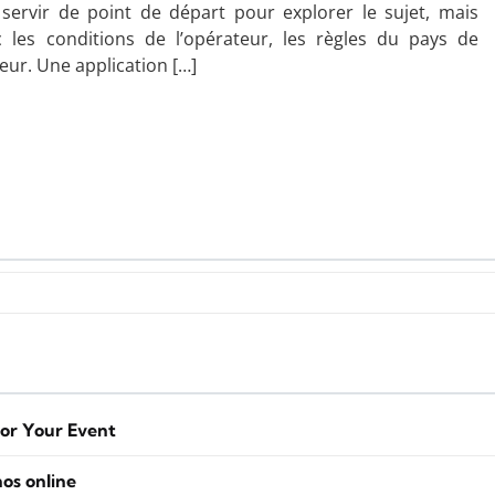
servir de point de départ pour explorer le sujet, mais
les conditions de l’opérateur, les règles du pays de
teur. Une application […]
for Your Event
nos online