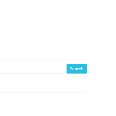
Search