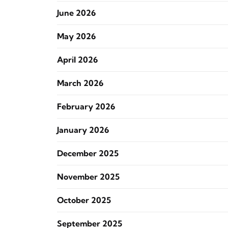
June 2026
May 2026
April 2026
March 2026
February 2026
January 2026
December 2025
November 2025
October 2025
September 2025