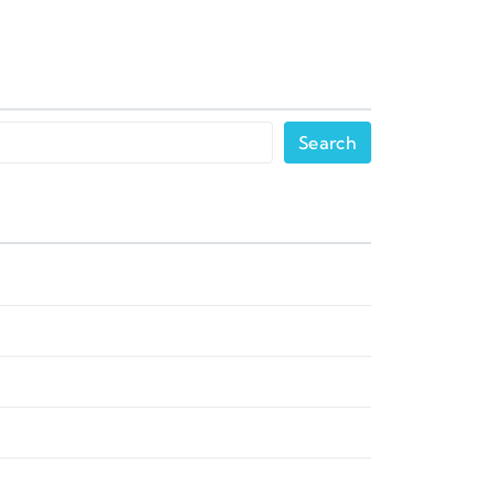
Search