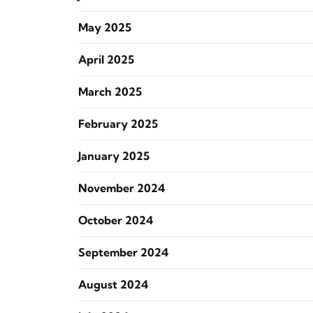
May 2025
April 2025
March 2025
February 2025
January 2025
November 2024
October 2024
September 2024
August 2024