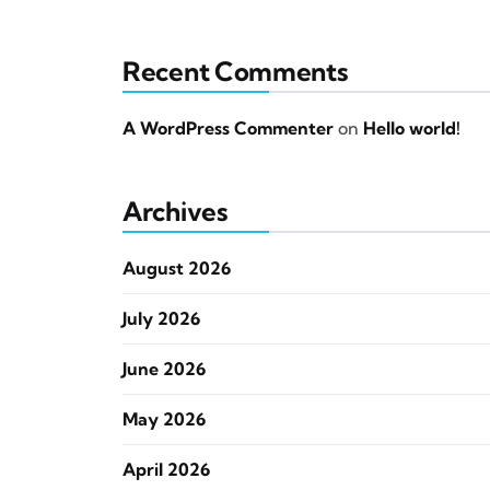
Recent Comments
A WordPress Commenter
on
Hello world!
Archives
August 2026
July 2026
June 2026
May 2026
April 2026