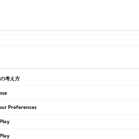
の考え方
sse
our Preferences
Play
Play