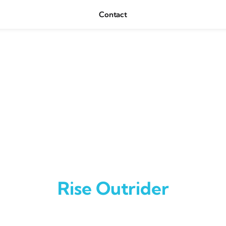
Contact
Rise Outrider