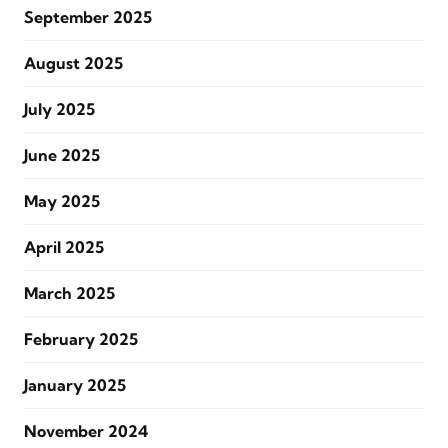
September 2025
August 2025
July 2025
June 2025
May 2025
April 2025
March 2025
February 2025
January 2025
November 2024