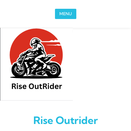
Skip to content
MENU
Rise Outrider