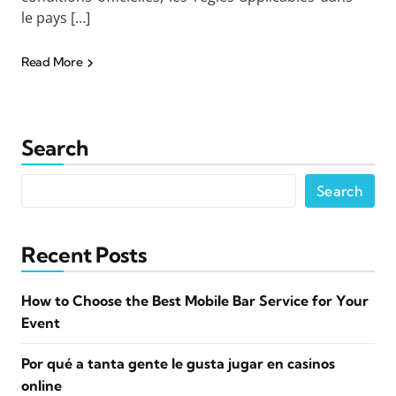
le pays […]
Read More
Search
Search
Recent Posts
How to Choose the Best Mobile Bar Service for Your
Event
Por qué a tanta gente le gusta jugar en casinos
online