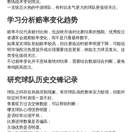
教练战术变化情况。
一支状态火热的中游球队，有时比名气更大的球队更值得关注。
学习分析赔率变化趋势
赔率不仅代表赔付比例，也反映市场对比赛结果的预期。优秀投注
者通常会观察赔率变化，而不是只看最终数字。
如果某支球队初始赔率较高，但比赛临近时赔率明显下降，可能说
明市场投注热度提升或出现重要信息更新，例如主力球员复出。这
类变化值得关注。
不过赔率变化并不意味着绝对结果，需要结合数据综合判断，避免
单纯跟风投注。
研究球队历史交锋记录
球队之间存在风格克制现象。有些球队虽然整体实力较强，但面对
特定对手时表现一直不好。
查看双方过去交锋数据，可以帮助判断：
哪支球队心理优势明显；
是否经常出现平局；
比赛进球数量是否偏高；
主场优势是否明显。