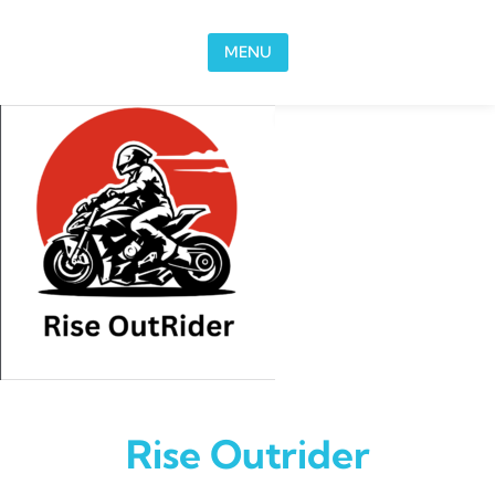
Skip to content
MENU
Rise Outrider