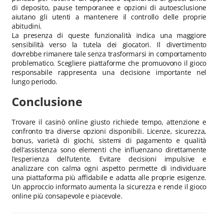
di deposito, pause temporanee e opzioni di autoesclusione
aiutano gli utenti a mantenere il controllo delle proprie
abitudini.
La presenza di queste funzionalità indica una maggiore
sensibilità verso la tutela dei giocatori. Il divertimento
dovrebbe rimanere tale senza trasformarsi in comportamento
problematico. Scegliere piattaforme che promuovono il gioco
responsabile rappresenta una decisione importante nel
lungo periodo.
Conclusione
Trovare il casinò online giusto richiede tempo, attenzione e
confronto tra diverse opzioni disponibili. Licenze, sicurezza,
bonus, varietà di giochi, sistemi di pagamento e qualità
dell’assistenza sono elementi che influenzano direttamente
l’esperienza dell’utente. Evitare decisioni impulsive e
analizzare con calma ogni aspetto permette di individuare
una piattaforma più affidabile e adatta alle proprie esigenze.
Un approccio informato aumenta la sicurezza e rende il gioco
online più consapevole e piacevole.