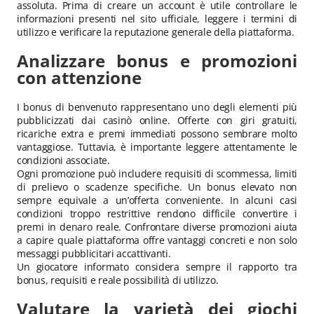
assoluta. Prima di creare un account è utile controllare le
informazioni presenti nel sito ufficiale, leggere i termini di
utilizzo e verificare la reputazione generale della piattaforma.
Analizzare bonus e promozioni
con attenzione
I bonus di benvenuto rappresentano uno degli elementi più
pubblicizzati dai casinò online. Offerte con giri gratuiti,
ricariche extra e premi immediati possono sembrare molto
vantaggiose. Tuttavia, è importante leggere attentamente le
condizioni associate.
Ogni promozione può includere requisiti di scommessa, limiti
di prelievo o scadenze specifiche. Un bonus elevato non
sempre equivale a un’offerta conveniente. In alcuni casi
condizioni troppo restrittive rendono difficile convertire i
premi in denaro reale. Confrontare diverse promozioni aiuta
a capire quale piattaforma offre vantaggi concreti e non solo
messaggi pubblicitari accattivanti.
Un giocatore informato considera sempre il rapporto tra
bonus, requisiti e reale possibilità di utilizzo.
Valutare la varietà dei giochi