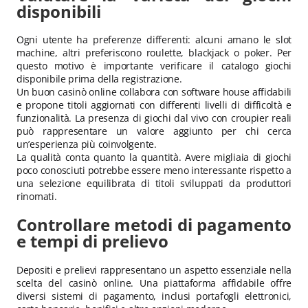
disponibili
Ogni utente ha preferenze differenti: alcuni amano le slot
machine, altri preferiscono roulette, blackjack o poker. Per
questo motivo è importante verificare il catalogo giochi
disponibile prima della registrazione.
Un buon casinò online collabora con software house affidabili
e propone titoli aggiornati con differenti livelli di difficoltà e
funzionalità. La presenza di giochi dal vivo con croupier reali
può rappresentare un valore aggiunto per chi cerca
un’esperienza più coinvolgente.
La qualità conta quanto la quantità. Avere migliaia di giochi
poco conosciuti potrebbe essere meno interessante rispetto a
una selezione equilibrata di titoli sviluppati da produttori
rinomati.
Controllare metodi di pagamento
e tempi di prelievo
Depositi e prelievi rappresentano un aspetto essenziale nella
scelta del casinò online. Una piattaforma affidabile offre
diversi sistemi di pagamento, inclusi portafogli elettronici,