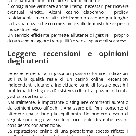
carte bancarie, bonifici e altre opzioni moderne.
È consigliabile verificare anche i tempi necessari per ricevere
eventuali vincite. Alcuni casinò elaborano i prelievi
rapidamente, mentre altri richiedono procedure più lunghe.
La trasparenza sulle commissioni e sulle tempistiche è spesso
indice di serietà.
Un servizio efficiente permette all’utente di gestire il proprio
denaro con maggiore tranquillità e senza spiacevoli sorprese.
Leggere recensioni e opinioni
degli utenti
Le esperienze di altri giocatori possono fornire indicazioni
utili sulla qualità reale di un casinò online. Recensioni
indipendenti aiutano a individuare punti di forza e possibili
problematiche legate all’assistenza clienti, ai pagamenti o alla
gestione dei bonus.
Naturalmente, è importante distinguere commenti autentici
da opinioni poco affidabili. Analizzare più fonti consente di
ottenere una visione più equilibrata. Un numero elevato di
segnalazioni negative su temi ricorrenti dovrebbe essere
considerato con attenzione.
La reputazione online di una piattaforma spesso riflette il