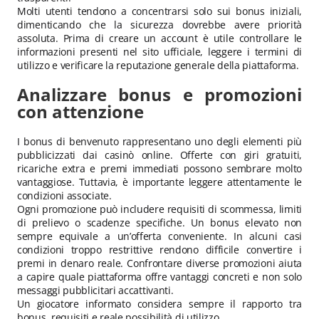
Molti utenti tendono a concentrarsi solo sui bonus iniziali,
dimenticando che la sicurezza dovrebbe avere priorità
assoluta. Prima di creare un account è utile controllare le
informazioni presenti nel sito ufficiale, leggere i termini di
utilizzo e verificare la reputazione generale della piattaforma.
Analizzare bonus e promozioni
con attenzione
I bonus di benvenuto rappresentano uno degli elementi più
pubblicizzati dai casinò online. Offerte con giri gratuiti,
ricariche extra e premi immediati possono sembrare molto
vantaggiose. Tuttavia, è importante leggere attentamente le
condizioni associate.
Ogni promozione può includere requisiti di scommessa, limiti
di prelievo o scadenze specifiche. Un bonus elevato non
sempre equivale a un’offerta conveniente. In alcuni casi
condizioni troppo restrittive rendono difficile convertire i
premi in denaro reale. Confrontare diverse promozioni aiuta
a capire quale piattaforma offre vantaggi concreti e non solo
messaggi pubblicitari accattivanti.
Un giocatore informato considera sempre il rapporto tra
bonus, requisiti e reale possibilità di utilizzo.