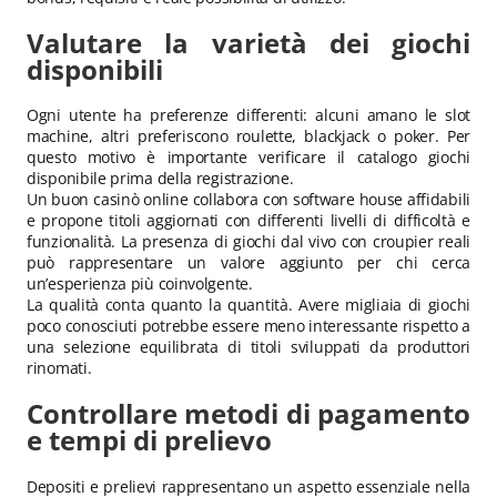
Valutare la varietà dei giochi
disponibili
Ogni utente ha preferenze differenti: alcuni amano le slot
machine, altri preferiscono roulette, blackjack o poker. Per
questo motivo è importante verificare il catalogo giochi
disponibile prima della registrazione.
Un buon casinò online collabora con software house affidabili
e propone titoli aggiornati con differenti livelli di difficoltà e
funzionalità. La presenza di giochi dal vivo con croupier reali
può rappresentare un valore aggiunto per chi cerca
un’esperienza più coinvolgente.
La qualità conta quanto la quantità. Avere migliaia di giochi
poco conosciuti potrebbe essere meno interessante rispetto a
una selezione equilibrata di titoli sviluppati da produttori
rinomati.
Controllare metodi di pagamento
e tempi di prelievo
Depositi e prelievi rappresentano un aspetto essenziale nella