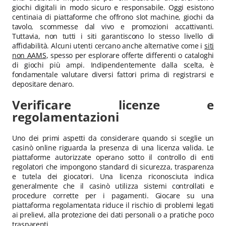
giochi digitali in modo sicuro e responsabile. Oggi esistono
centinaia di piattaforme che offrono slot machine, giochi da
tavolo, scommesse dal vivo e promozioni accattivanti.
Tuttavia, non tutti i siti garantiscono lo stesso livello di
affidabilità. Alcuni utenti cercano anche alternative come i
siti
non AAMS
, spesso per esplorare offerte differenti o cataloghi
di giochi più ampi. Indipendentemente dalla scelta, è
fondamentale valutare diversi fattori prima di registrarsi e
depositare denaro.
Verificare licenze e
regolamentazioni
Uno dei primi aspetti da considerare quando si sceglie un
casinò online riguarda la presenza di una licenza valida. Le
piattaforme autorizzate operano sotto il controllo di enti
regolatori che impongono standard di sicurezza, trasparenza
e tutela dei giocatori. Una licenza riconosciuta indica
generalmente che il casinò utilizza sistemi controllati e
procedure corrette per i pagamenti. Giocare su una
piattaforma regolamentata riduce il rischio di problemi legati
ai prelievi, alla protezione dei dati personali o a pratiche poco
trasparenti.