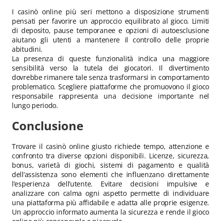
I casinò online più seri mettono a disposizione strumenti
pensati per favorire un approccio equilibrato al gioco. Limiti
di deposito, pause temporanee e opzioni di autoesclusione
aiutano gli utenti a mantenere il controllo delle proprie
abitudini.
La presenza di queste funzionalità indica una maggiore
sensibilità verso la tutela dei giocatori. Il divertimento
dovrebbe rimanere tale senza trasformarsi in comportamento
problematico. Scegliere piattaforme che promuovono il gioco
responsabile rappresenta una decisione importante nel
lungo periodo.
Conclusione
Trovare il casinò online giusto richiede tempo, attenzione e
confronto tra diverse opzioni disponibili. Licenze, sicurezza,
bonus, varietà di giochi, sistemi di pagamento e qualità
dell’assistenza sono elementi che influenzano direttamente
l’esperienza dell’utente. Evitare decisioni impulsive e
analizzare con calma ogni aspetto permette di individuare
una piattaforma più affidabile e adatta alle proprie esigenze.
Un approccio informato aumenta la sicurezza e rende il gioco