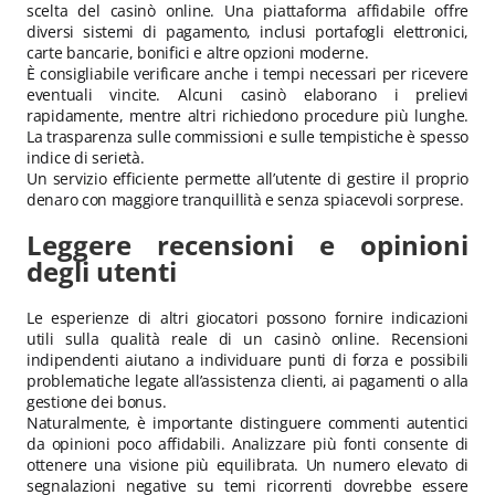
scelta del casinò online. Una piattaforma affidabile offre
diversi sistemi di pagamento, inclusi portafogli elettronici,
carte bancarie, bonifici e altre opzioni moderne.
È consigliabile verificare anche i tempi necessari per ricevere
eventuali vincite. Alcuni casinò elaborano i prelievi
rapidamente, mentre altri richiedono procedure più lunghe.
La trasparenza sulle commissioni e sulle tempistiche è spesso
indice di serietà.
Un servizio efficiente permette all’utente di gestire il proprio
denaro con maggiore tranquillità e senza spiacevoli sorprese.
Leggere recensioni e opinioni
degli utenti
Le esperienze di altri giocatori possono fornire indicazioni
utili sulla qualità reale di un casinò online. Recensioni
indipendenti aiutano a individuare punti di forza e possibili
problematiche legate all’assistenza clienti, ai pagamenti o alla
gestione dei bonus.
Naturalmente, è importante distinguere commenti autentici
da opinioni poco affidabili. Analizzare più fonti consente di
ottenere una visione più equilibrata. Un numero elevato di
segnalazioni negative su temi ricorrenti dovrebbe essere