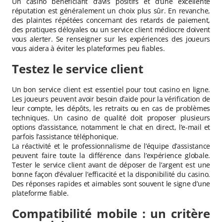
Un casino bénéficiant d’avis positifs et d’une excellente
réputation est généralement un choix plus sûr. En revanche,
des plaintes répétées concernant des retards de paiement,
des pratiques déloyales ou un service client médiocre doivent
vous alerter. Se renseigner sur les expériences des joueurs
vous aidera à éviter les plateformes peu fiables.
Testez le service client
Un bon service client est essentiel pour tout casino en ligne.
Les joueurs peuvent avoir besoin d’aide pour la vérification de
leur compte, les dépôts, les retraits ou en cas de problèmes
techniques. Un casino de qualité doit proposer plusieurs
options d’assistance, notamment le chat en direct, l’e-mail et
parfois l’assistance téléphonique.
La réactivité et le professionnalisme de l’équipe d’assistance
peuvent faire toute la différence dans l’expérience globale.
Tester le service client avant de déposer de l’argent est une
bonne façon d’évaluer l’efficacité et la disponibilité du casino.
Des réponses rapides et aimables sont souvent le signe d’une
plateforme fiable.
Compatibilité mobile : un critère