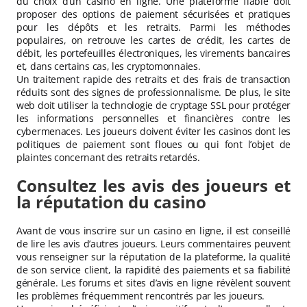
du choix d’un casino en ligne. Une plateforme fiable doit
proposer des options de paiement sécurisées et pratiques
pour les dépôts et les retraits. Parmi les méthodes
populaires, on retrouve les cartes de crédit, les cartes de
débit, les portefeuilles électroniques, les virements bancaires
et, dans certains cas, les cryptomonnaies.
Un traitement rapide des retraits et des frais de transaction
réduits sont des signes de professionnalisme. De plus, le site
web doit utiliser la technologie de cryptage SSL pour protéger
les informations personnelles et financières contre les
cybermenaces. Les joueurs doivent éviter les casinos dont les
politiques de paiement sont floues ou qui font l’objet de
plaintes concernant des retraits retardés.
Consultez les avis des joueurs et
la réputation du casino
Avant de vous inscrire sur un casino en ligne, il est conseillé
de lire les avis d’autres joueurs. Leurs commentaires peuvent
vous renseigner sur la réputation de la plateforme, la qualité
de son service client, la rapidité des paiements et sa fiabilité
générale. Les forums et sites d’avis en ligne révèlent souvent
les problèmes fréquemment rencontrés par les joueurs.