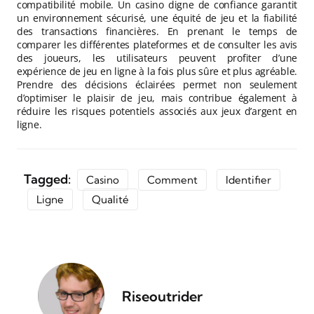
compatibilité mobile. Un casino digne de confiance garantit
un environnement sécurisé, une équité de jeu et la fiabilité
des transactions financières. En prenant le temps de
comparer les différentes plateformes et de consulter les avis
des joueurs, les utilisateurs peuvent profiter d’une
expérience de jeu en ligne à la fois plus sûre et plus agréable.
Prendre des décisions éclairées permet non seulement
d’optimiser le plaisir de jeu, mais contribue également à
réduire les risques potentiels associés aux jeux d’argent en
ligne.
Tagged:
Casino
Comment
Identifier
Ligne
Qualité
Riseoutrider