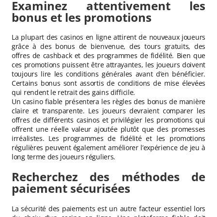
Examinez attentivement les
bonus et les promotions
La plupart des casinos en ligne attirent de nouveaux joueurs
grâce à des bonus de bienvenue, des tours gratuits, des
offres de cashback et des programmes de fidélité. Bien que
ces promotions puissent être attrayantes, les joueurs doivent
toujours lire les conditions générales avant d’en bénéficier.
Certains bonus sont assortis de conditions de mise élevées
qui rendent le retrait des gains difficile.
Un casino fiable présentera les règles des bonus de manière
claire et transparente. Les joueurs devraient comparer les
offres de différents casinos et privilégier les promotions qui
offrent une réelle valeur ajoutée plutôt que des promesses
irréalistes. Les programmes de fidélité et les promotions
régulières peuvent également améliorer l’expérience de jeu à
long terme des joueurs réguliers.
Recherchez des méthodes de
paiement sécurisées
La sécurité des paiements est un autre facteur essentiel lors