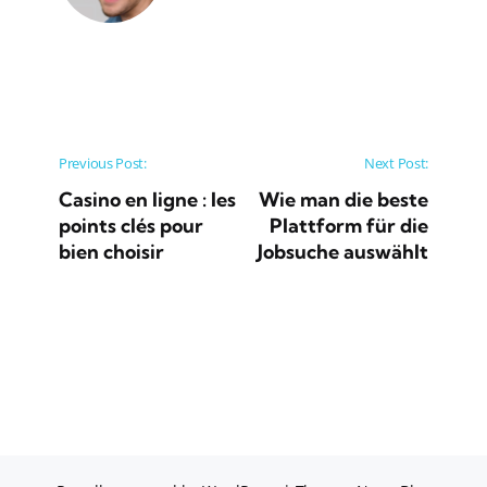
Post navigation
Previous Post:
Next Post:
Casino en ligne : les
Wie man die beste
points clés pour
Plattform für die
bien choisir
Jobsuche auswählt