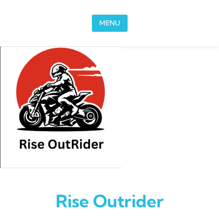
Skip to content
MENU
Rise Outrider