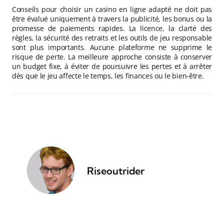
Conseils pour choisir un casino en ligne adapté ne doit pas
être évalué uniquement à travers la publicité, les bonus ou la
promesse de paiements rapides. La licence, la clarté des
règles, la sécurité des retraits et les outils de jeu responsable
sont plus importants. Aucune plateforme ne supprime le
risque de perte. La meilleure approche consiste à conserver
un budget fixe, à éviter de poursuivre les pertes et à arrêter
dès que le jeu affecte le temps, les finances ou le bien-être.
Riseoutrider