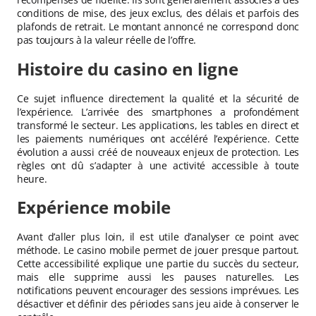
conditions de mise, des jeux exclus, des délais et parfois des
plafonds de retrait. Le montant annoncé ne correspond donc
pas toujours à la valeur réelle de l’offre.
Histoire du casino en ligne
Ce sujet influence directement la qualité et la sécurité de
l’expérience. L’arrivée des smartphones a profondément
transformé le secteur. Les applications, les tables en direct et
les paiements numériques ont accéléré l’expérience. Cette
évolution a aussi créé de nouveaux enjeux de protection. Les
règles ont dû s’adapter à une activité accessible à toute
heure.
Expérience mobile
Avant d’aller plus loin, il est utile d’analyser ce point avec
méthode. Le casino mobile permet de jouer presque partout.
Cette accessibilité explique une partie du succès du secteur,
mais elle supprime aussi les pauses naturelles. Les
notifications peuvent encourager des sessions imprévues. Les
désactiver et définir des périodes sans jeu aide à conserver le