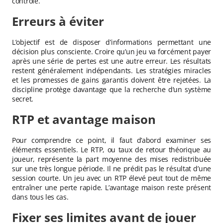
contrôle.
Erreurs à éviter
L’objectif est de disposer d’informations permettant une
décision plus consciente. Croire qu’un jeu va forcément payer
après une série de pertes est une autre erreur. Les résultats
restent généralement indépendants. Les stratégies miracles
et les promesses de gains garantis doivent être rejetées. La
discipline protège davantage que la recherche d’un système
secret.
RTP et avantage maison
Pour comprendre ce point, il faut d’abord examiner ses
éléments essentiels. Le RTP, ou taux de retour théorique au
joueur, représente la part moyenne des mises redistribuée
sur une très longue période. Il ne prédit pas le résultat d’une
session courte. Un jeu avec un RTP élevé peut tout de même
entraîner une perte rapide. L’avantage maison reste présent
dans tous les cas.
Fixer ses limites avant de jouer