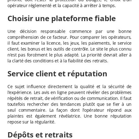
opérateur réglementé et la capacité à arrêter à temps.
Choisir une plateforme fiable
Une décision responsable commence par une bonne
compréhension de ce facteur. Pour comparer les opérateurs,
il faut examiner la licence, les jeux, les paiements, le service
client, les bonus et les outils de contrôle. Le site le plus connu
n’est pas forcément le plus adapté. La priorité devrait aller à
la clarté des conditions et à la fiabilité des retraits.
Service client et réputation
Ce sujet influence directement la qualité et la sécurité de
l’expérience. Les avis en ligne peuvent révéler des problèmes
répétés de retrait, de vérification ou de communication. Il faut
toutefois rechercher des tendances plutôt que se fier à un
seul commentaire. La façon dont l’opérateur répond aux
plaintes est également révélatrice. Une bonne réputation
repose sur la régularité.
Dépôts et retraits