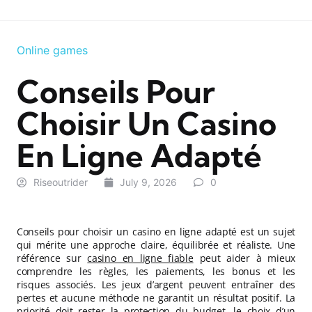
Online games
Conseils Pour
Choisir Un Casino
En Ligne Adapté
Riseoutrider
July 9, 2026
0
Conseils pour choisir un casino en ligne adapté est un sujet
qui mérite une approche claire, équilibrée et réaliste. Une
référence sur
casino en ligne fiable
peut aider à mieux
comprendre les règles, les paiements, les bonus et les
risques associés. Les jeux d’argent peuvent entraîner des
pertes et aucune méthode ne garantit un résultat positif. La
priorité doit rester la protection du budget, le choix d’un