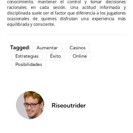
conocimiento, mantener el control y tomar decisiones
racionales en cada sesión. Una actitud informada y
disciplinada suele ser el factor que diferencia a los jugadores
ocasionales de quienes disfrutan una experiencia más
equilibrada y consciente.
Tagged:
Aumentar
Casinos
Estrategias
Éxito
Online
Posibilidades
Riseoutrider