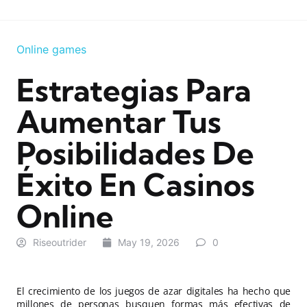
Online games
Estrategias Para
Aumentar Tus
Posibilidades De
Éxito En Casinos
Online
Riseoutrider
May 19, 2026
0
El crecimiento de los juegos de azar digitales ha hecho que
millones de personas busquen formas más efectivas de