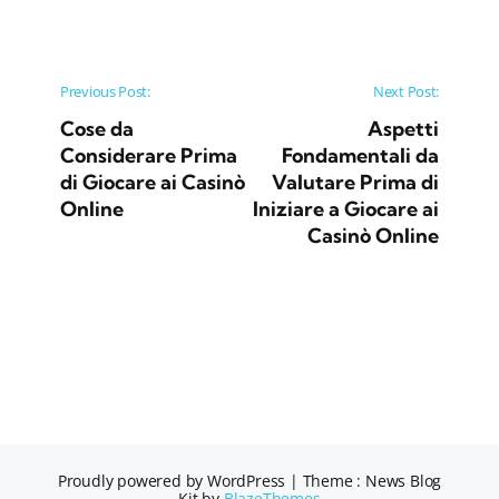
Post navigation
Previous Post:
Next Post:
Cose da
Aspetti
Considerare Prima
Fondamentali da
di Giocare ai Casinò
Valutare Prima di
Online
Iniziare a Giocare ai
Casinò Online
Proudly powered by WordPress
|
Theme : News Blog
Kit by
BlazeThemes