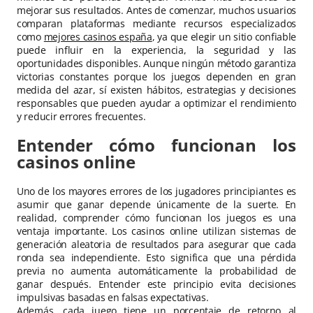
mejorar sus resultados. Antes de comenzar, muchos usuarios
comparan plataformas mediante recursos especializados
como
mejores casinos españa
, ya que elegir un sitio confiable
puede influir en la experiencia, la seguridad y las
oportunidades disponibles. Aunque ningún método garantiza
victorias constantes porque los juegos dependen en gran
medida del azar, sí existen hábitos, estrategias y decisiones
responsables que pueden ayudar a optimizar el rendimiento
y reducir errores frecuentes.
Entender cómo funcionan los
casinos online
Uno de los mayores errores de los jugadores principiantes es
asumir que ganar depende únicamente de la suerte. En
realidad, comprender cómo funcionan los juegos es una
ventaja importante. Los casinos online utilizan sistemas de
generación aleatoria de resultados para asegurar que cada
ronda sea independiente. Esto significa que una pérdida
previa no aumenta automáticamente la probabilidad de
ganar después. Entender este principio evita decisiones
impulsivas basadas en falsas expectativas.
Además, cada juego tiene un porcentaje de retorno al