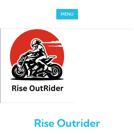
Skip to content
MENU
Rise Outrider