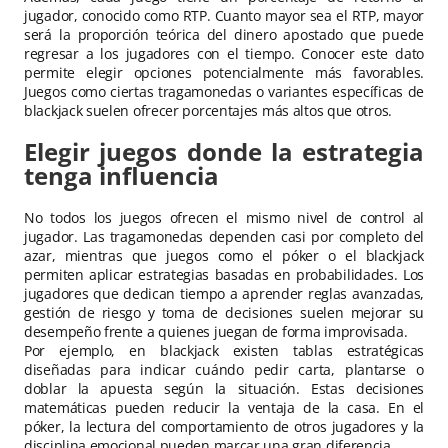
jugador, conocido como RTP. Cuanto mayor sea el RTP, mayor
será la proporción teórica del dinero apostado que puede
regresar a los jugadores con el tiempo. Conocer este dato
permite elegir opciones potencialmente más favorables.
Juegos como ciertas tragamonedas o variantes específicas de
blackjack suelen ofrecer porcentajes más altos que otros.
Elegir juegos donde la estrategia
tenga influencia
No todos los juegos ofrecen el mismo nivel de control al
jugador. Las tragamonedas dependen casi por completo del
azar, mientras que juegos como el póker o el blackjack
permiten aplicar estrategias basadas en probabilidades. Los
jugadores que dedican tiempo a aprender reglas avanzadas,
gestión de riesgo y toma de decisiones suelen mejorar su
desempeño frente a quienes juegan de forma improvisada.
Por ejemplo, en blackjack existen tablas estratégicas
diseñadas para indicar cuándo pedir carta, plantarse o
doblar la apuesta según la situación. Estas decisiones
matemáticas pueden reducir la ventaja de la casa. En el
póker, la lectura del comportamiento de otros jugadores y la
disciplina emocional pueden marcar una gran diferencia.