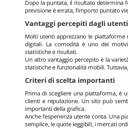
Dopo la puntata, il risultato determina l’
previsione è errata, l’importo puntato 
Vantaggi percepiti dagli utenti
Molti utenti apprezzano le piattaforme 
digitali. La comodità è uno dei motivi
statistiche e risultati.
Un altro vantaggio percepito è la variet
statistiche e funzionalità mobili. Tuttavi
Criteri di scelta importanti
Prima di scegliere una piattaforma, è ut
clienti e reputazione. Un sito può sem
importanti della grafica.
Anche l’esperienza utente conta. Una pia
semplice, le quote leggibili, i mercati ord