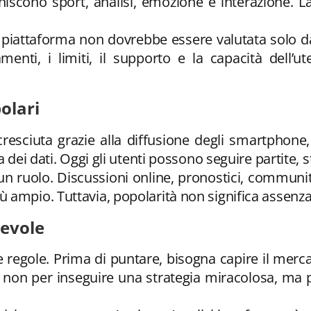
iscono sport, analisi, emozione e interazione. 
iattaforma non dovrebbe essere valutata solo dall
amenti, i limiti, il supporto e la capacità del
olari
esciuta grazie alla diffusione degli smartphone, a
 dei dati. Oggi gli utenti possono seguire partite, 
n ruolo. Discussioni online, pronostici, communit
ampio. Tuttavia, popolarità non significa assenza 
pevole
 regole. Prima di puntare, bisogna capire il mercato,
e, non per inseguire una strategia miracolosa, ma