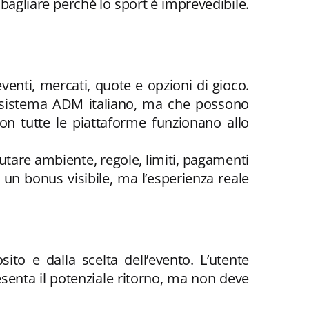
bagliare perché lo sport è imprevedibile.
enti, mercati, quote e opzioni di gioco.
el sistema ADM italiano, ma che possono
on tutte le piattaforme funzionano allo
lutare ambiente, regole, limiti, pagamenti
un bonus visibile, ma l’esperienza reale
sito e dalla scelta dell’evento. L’utente
senta il potenziale ritorno, ma non deve