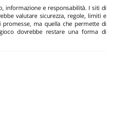
informazione e responsabilità. I siti di
be valutare sicurezza, regole, limiti e
 di promesse, ma quella che permette di
l gioco dovrebbe restare una forma di