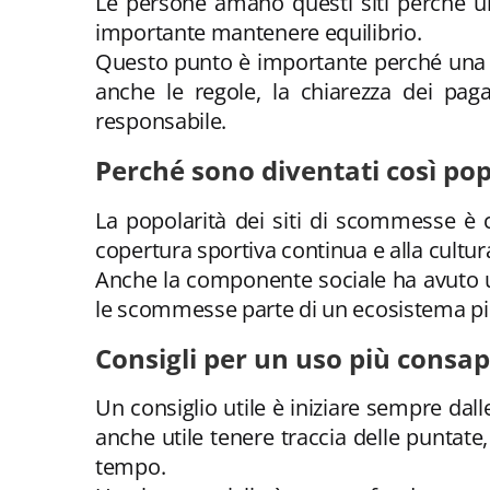
Le persone amano questi siti perché un
importante mantenere equilibrio.
Questo punto è importante perché una p
anche le regole, la chiarezza dei pag
responsabile.
Perché sono diventati così pop
La popolarità dei siti di scommesse è cr
copertura sportiva continua e alla cultura
Anche la componente sociale ha avuto u
le scommesse parte di un ecosistema più 
Consigli per un uso più consa
Un consiglio utile è iniziare sempre dalle
anche utile tenere traccia delle puntat
tempo.