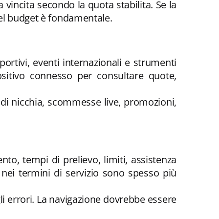
a vincita secondo la quota stabilita. Se la
del budget è fondamentale.
rtivi, eventi internazionali e strumenti
positivo connesso per consultare quote,
i di nicchia, scommesse live, promozioni,
to, tempi di prelievo, limiti, assistenza
nei termini di servizio sono spesso più
li errori. La navigazione dovrebbe essere