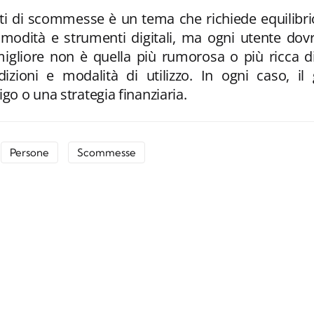
i di scommesse è un tema che richiede equilibrio, 
odità e strumenti digitali, ma ogni utente dovreb
 migliore non è quella più rumorosa o più ricca
izioni e modalità di utilizzo. In ogni caso, i
go o una strategia finanziaria.
Persone
Scommesse