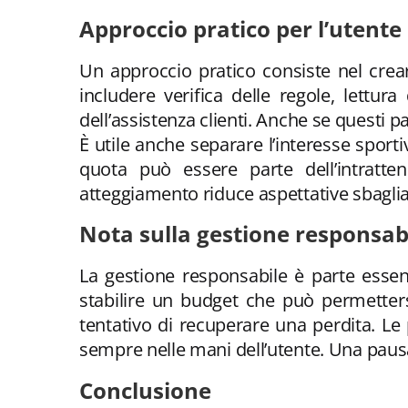
Approccio pratico per l’utente
Un approccio pratico consiste nel crea
includere verifica delle regole, lettura
dell’assistenza clienti. Anche se questi
È utile anche separare l’interesse sport
quota può essere parte dell’intratt
atteggiamento riduce aspettative sbagliat
Nota sulla gestione responsab
La gestione responsabile è parte essenz
stabilire un budget che può permetters
tentativo di recuperare una perdita. Le
sempre nelle mani dell’utente. Una paus
Conclusione