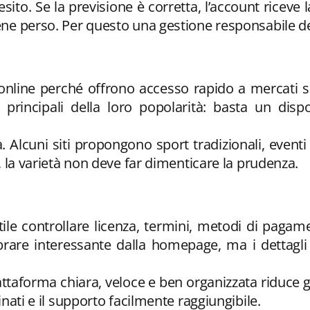
esito. Se la previsione è corretta, l’account riceve l
viene perso. Per questo una gestione responsabile 
online perché offrono accesso rapido a mercati spo
 principali della loro popolarità: basta un dis
à. Alcuni siti propongono sport tradizionali, event
a, la varietà non deve far dimenticare la prudenza.
ile controllare licenza, termini, metodi di pagamen
brare interessante dalla homepage, ma i dettagli 
ttaforma chiara, veloce e ben organizzata riduce g
inati e il supporto facilmente raggiungibile.