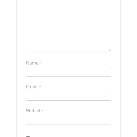
Name
*
Email
*
Website