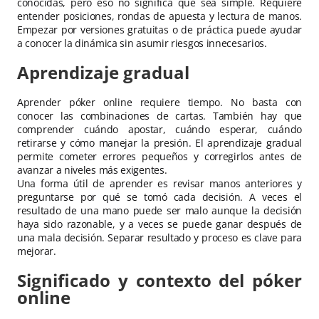
conocidas, pero eso no significa que sea simple. Requiere
entender posiciones, rondas de apuesta y lectura de manos.
Empezar por versiones gratuitas o de práctica puede ayudar
a conocer la dinámica sin asumir riesgos innecesarios.
Aprendizaje gradual
Aprender póker online requiere tiempo. No basta con
conocer las combinaciones de cartas. También hay que
comprender cuándo apostar, cuándo esperar, cuándo
retirarse y cómo manejar la presión. El aprendizaje gradual
permite cometer errores pequeños y corregirlos antes de
avanzar a niveles más exigentes.
Una forma útil de aprender es revisar manos anteriores y
preguntarse por qué se tomó cada decisión. A veces el
resultado de una mano puede ser malo aunque la decisión
haya sido razonable, y a veces se puede ganar después de
una mala decisión. Separar resultado y proceso es clave para
mejorar.
Significado y contexto del póker
online