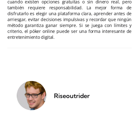
cuando existen opciones gratuitas o sin dinero real, pero
también requiere responsabilidad. La mejor forma de
disfrutarlo es elegir una plataforma clara, aprender antes de
arriesgar, evitar decisiones impulsivas y recordar que ningún
método garantiza ganar siempre. Si se juega con límites y
criterio, el póker online puede ser una forma interesante de
entretenimiento digital.
Riseoutrider