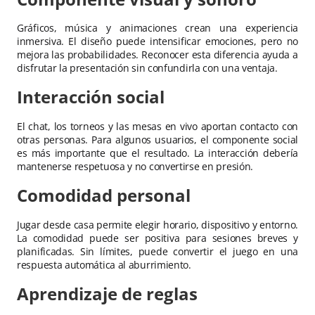
Gráficos, música y animaciones crean una experiencia
inmersiva. El diseño puede intensificar emociones, pero no
mejora las probabilidades. Reconocer esta diferencia ayuda a
disfrutar la presentación sin confundirla con una ventaja.
Interacción social
El chat, los torneos y las mesas en vivo aportan contacto con
otras personas. Para algunos usuarios, el componente social
es más importante que el resultado. La interacción debería
mantenerse respetuosa y no convertirse en presión.
Comodidad personal
Jugar desde casa permite elegir horario, dispositivo y entorno.
La comodidad puede ser positiva para sesiones breves y
planificadas. Sin límites, puede convertir el juego en una
respuesta automática al aburrimiento.
Aprendizaje de reglas