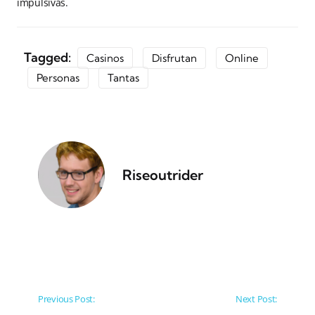
impulsivas.
Tagged:
Casinos
Disfrutan
Online
Personas
Tantas
Riseoutrider
Post navigation
Previous Post:
Next Post: