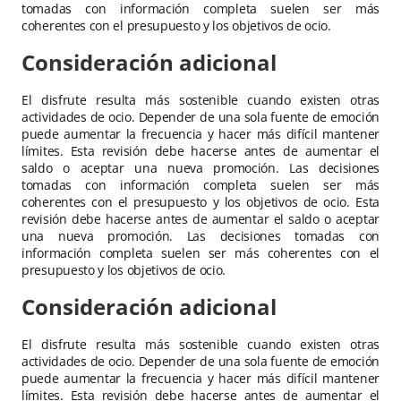
tomadas con información completa suelen ser más
coherentes con el presupuesto y los objetivos de ocio.
Consideración adicional
El disfrute resulta más sostenible cuando existen otras
actividades de ocio. Depender de una sola fuente de emoción
puede aumentar la frecuencia y hacer más difícil mantener
límites. Esta revisión debe hacerse antes de aumentar el
saldo o aceptar una nueva promoción. Las decisiones
tomadas con información completa suelen ser más
coherentes con el presupuesto y los objetivos de ocio. Esta
revisión debe hacerse antes de aumentar el saldo o aceptar
una nueva promoción. Las decisiones tomadas con
información completa suelen ser más coherentes con el
presupuesto y los objetivos de ocio.
Consideración adicional
El disfrute resulta más sostenible cuando existen otras
actividades de ocio. Depender de una sola fuente de emoción
puede aumentar la frecuencia y hacer más difícil mantener
límites. Esta revisión debe hacerse antes de aumentar el