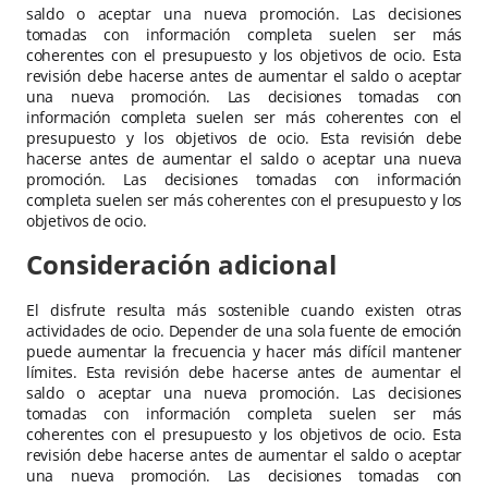
saldo o aceptar una nueva promoción. Las decisiones
tomadas con información completa suelen ser más
coherentes con el presupuesto y los objetivos de ocio. Esta
revisión debe hacerse antes de aumentar el saldo o aceptar
una nueva promoción. Las decisiones tomadas con
información completa suelen ser más coherentes con el
presupuesto y los objetivos de ocio. Esta revisión debe
hacerse antes de aumentar el saldo o aceptar una nueva
promoción. Las decisiones tomadas con información
completa suelen ser más coherentes con el presupuesto y los
objetivos de ocio.
Consideración adicional
El disfrute resulta más sostenible cuando existen otras
actividades de ocio. Depender de una sola fuente de emoción
puede aumentar la frecuencia y hacer más difícil mantener
límites. Esta revisión debe hacerse antes de aumentar el
saldo o aceptar una nueva promoción. Las decisiones
tomadas con información completa suelen ser más
coherentes con el presupuesto y los objetivos de ocio. Esta
revisión debe hacerse antes de aumentar el saldo o aceptar
una nueva promoción. Las decisiones tomadas con