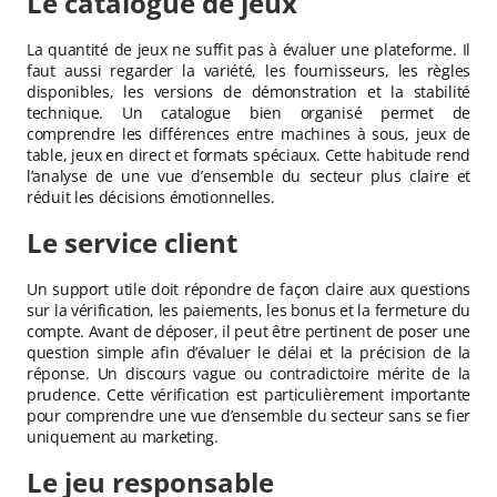
Le catalogue de jeux
La quantité de jeux ne suffit pas à évaluer une plateforme. Il
faut aussi regarder la variété, les fournisseurs, les règles
disponibles, les versions de démonstration et la stabilité
technique. Un catalogue bien organisé permet de
comprendre les différences entre machines à sous, jeux de
table, jeux en direct et formats spéciaux. Cette habitude rend
l’analyse de une vue d’ensemble du secteur plus claire et
réduit les décisions émotionnelles.
Le service client
Un support utile doit répondre de façon claire aux questions
sur la vérification, les paiements, les bonus et la fermeture du
compte. Avant de déposer, il peut être pertinent de poser une
question simple afin d’évaluer le délai et la précision de la
réponse. Un discours vague ou contradictoire mérite de la
prudence. Cette vérification est particulièrement importante
pour comprendre une vue d’ensemble du secteur sans se fier
uniquement au marketing.
Le jeu responsable