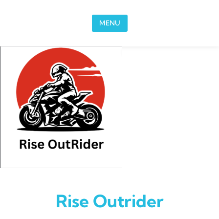
Skip to content
MENU
Rise Outrider