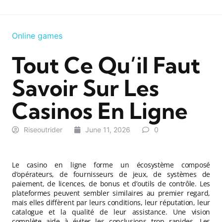
Online games
Tout Ce Qu’il Faut
Savoir Sur Les
Casinos En Ligne
Riseoutrider
June 11, 2026
0
Le casino en ligne forme un écosystème composé
d’opérateurs, de fournisseurs de jeux, de systèmes de
paiement, de licences, de bonus et d’outils de contrôle. Les
plateformes peuvent sembler similaires au premier regard,
mais elles diffèrent par leurs conditions, leur réputation, leur
catalogue et la qualité de leur assistance. Une vision
complète aide à éviter les conclusions trop rapides. Les