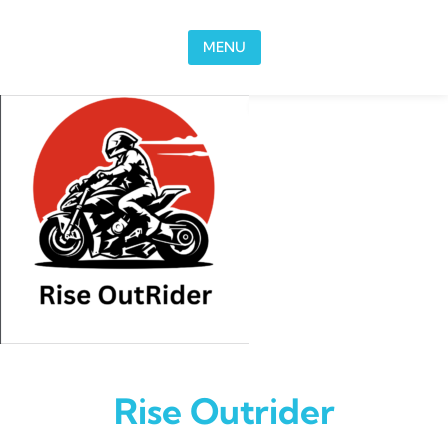
Skip to content
MENU
Rise Outrider