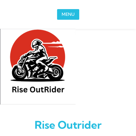
Skip to content
MENU
Rise Outrider