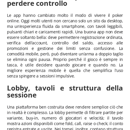
perdere controllo
Le app hanno cambiato molto il modo di vivere il poker
online. Oggi molti utenti non cercano solo un sito da desktop,
ma un’esperienza fluida da smartphone, con tavoli leggibili,
pulsanti chiari e caricamenti rapidi. Una buona app non deve
essere soltanto bella: deve permettere registrazione ordinata,
verifica dell’account, controllo del saldo, accesso alle
promozioni e gestione dei limiti senza confusione. La
comodità mobile, però, può diventare un’arma a doppio taglio
se elimina ogni pausa. Proprio perché il gioco è sempre in
tasca, è utile decidere quando giocare e quando no. La
migliore esperienza mobile è quella che semplifica l’uso
senza spingere a sessioni impulsive.
Lobby, tavoli e struttura della
sessione
Una piattaforma ben costruita deve rendere semplice ciò che
in realtà è complesso. La lobby permette di filtrare partite per
variante, buy-in, numero di giocatori e velocità; il tavolo
mostra azioni disponibili come fold, call, raise o check; il conto
registra entrate e uscite. Nei tornei, inoltre, contano struttura