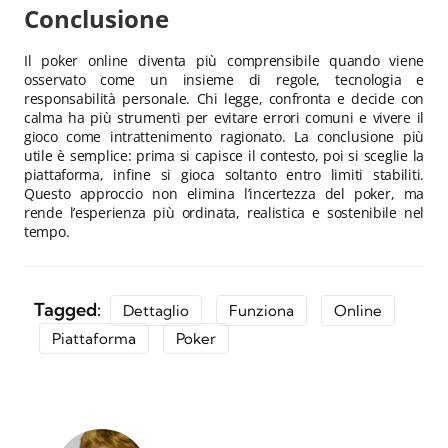
Conclusione
Il poker online diventa più comprensibile quando viene
osservato come un insieme di regole, tecnologia e
responsabilità personale. Chi legge, confronta e decide con
calma ha più strumenti per evitare errori comuni e vivere il
gioco come intrattenimento ragionato. La conclusione più
utile è semplice: prima si capisce il contesto, poi si sceglie la
piattaforma, infine si gioca soltanto entro limiti stabiliti.
Questo approccio non elimina l’incertezza del poker, ma
rende l’esperienza più ordinata, realistica e sostenibile nel
tempo.
Tagged:
Dettaglio
Funziona
Online
Piattaforma
Poker