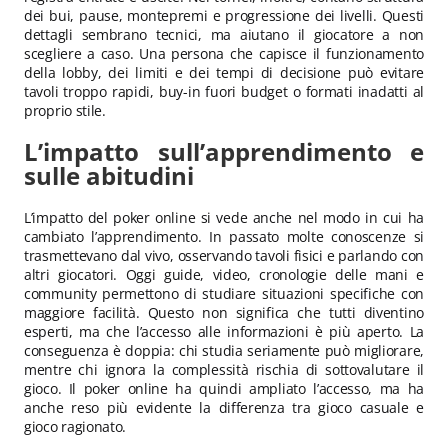
dei bui, pause, montepremi e progressione dei livelli. Questi
dettagli sembrano tecnici, ma aiutano il giocatore a non
scegliere a caso. Una persona che capisce il funzionamento
della lobby, dei limiti e dei tempi di decisione può evitare
tavoli troppo rapidi, buy-in fuori budget o formati inadatti al
proprio stile.
L’impatto sull’apprendimento e
sulle abitudini
L’impatto del poker online si vede anche nel modo in cui ha
cambiato l’apprendimento. In passato molte conoscenze si
trasmettevano dal vivo, osservando tavoli fisici e parlando con
altri giocatori. Oggi guide, video, cronologie delle mani e
community permettono di studiare situazioni specifiche con
maggiore facilità. Questo non significa che tutti diventino
esperti, ma che l’accesso alle informazioni è più aperto. La
conseguenza è doppia: chi studia seriamente può migliorare,
mentre chi ignora la complessità rischia di sottovalutare il
gioco. Il poker online ha quindi ampliato l’accesso, ma ha
anche reso più evidente la differenza tra gioco casuale e
gioco ragionato.