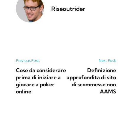
Riseoutrider
Post navigation
Previous Post:
Next Post:
Cose da considerare
Definizione
prima di iniziare a
approfondita di sito
giocare a poker
di scommesse non
online
AAMS