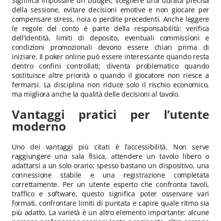
Significa impostare un budget, scegliere una durata precisa
della sessione, evitare decisioni emotive e non giocare per
compensare stress, noia o perdite precedenti. Anche leggere
le regole del conto è parte della responsabilità: verifica
dell’identità, limiti di deposito, eventuali commissioni e
condizioni promozionali devono essere chiari prima di
iniziare. Il poker online può essere interessante quando resta
dentro confini controllati; diventa problematico quando
sostituisce altre priorità o quando il giocatore non riesce a
fermarsi. La disciplina non riduce solo il rischio economico,
ma migliora anche la qualità delle decisioni al tavolo.
Vantaggi pratici per l’utente
moderno
Uno dei vantaggi più citati è l’accessibilità. Non serve
raggiungere una sala fisica, attendere un tavolo libero o
adattarsi a un solo orario: spesso bastano un dispositivo, una
connessione stabile e una registrazione completata
correttamente. Per un utente esperto che confronta tavoli,
traffico e software, questo significa poter osservare vari
formati, confrontare limiti di puntata e capire quale ritmo sia
più adatto. La varietà è un altro elemento importante: alcune