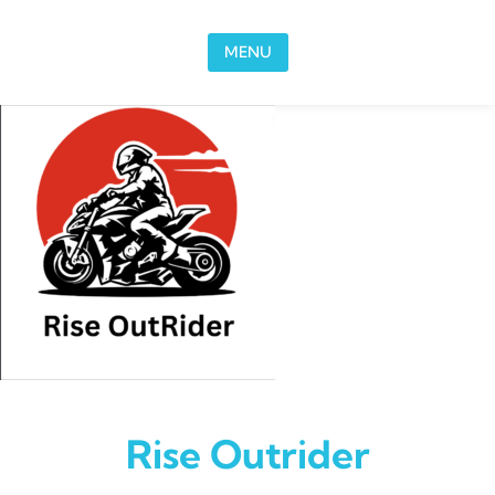
Skip to content
MENU
Rise Outrider