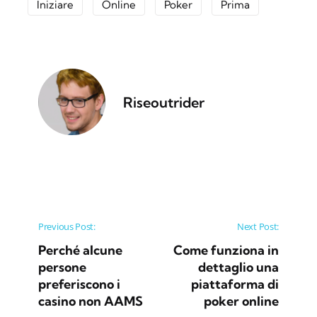
Iniziare
Online
Poker
Prima
Riseoutrider
Post navigation
Previous Post:
Next Post:
Perché alcune
Come funziona in
persone
dettaglio una
preferiscono i
piattaforma di
casino non AAMS
poker online