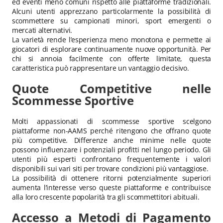
ed eventi meno comuni rispetto alle piattaforme tradizionali.
Alcuni utenti apprezzano particolarmente la possibilità di
scommettere su campionati minori, sport emergenti o
mercati alternativi.
La varietà rende l’esperienza meno monotona e permette ai
giocatori di esplorare continuamente nuove opportunità. Per
chi si annoia facilmente con offerte limitate, questa
caratteristica può rappresentare un vantaggio decisivo.
Quote Competitive nelle
Scommesse Sportive
Molti appassionati di scommesse sportive scelgono
piattaforme non-AAMS perché ritengono che offrano quote
più competitive. Differenze anche minime nelle quote
possono influenzare i potenziali profitti nel lungo periodo. Gli
utenti più esperti confrontano frequentemente i valori
disponibili sui vari siti per trovare condizioni più vantaggiose.
La possibilità di ottenere ritorni potenzialmente superiori
aumenta l’interesse verso queste piattaforme e contribuisce
alla loro crescente popolarità tra gli scommettitori abituali.
Accesso a Metodi di Pagamento