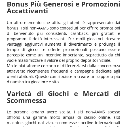
Bonus Più Generosi e Promozioni
Accattivanti
Un altro elemento che attira gli utenti è rappresentato dai
bonus. I siti non-AAMS sono conosciuti per offrire promozioni
di benvenuto più consistenti, cashback, giri gratuiti e
programmi fedeltà interessanti. Per molti giocatori, ricevere
vantaggi aggiuntivi aumenta il divertimento e prolunga il
tempo di gioco. Le offerte promozionali possono essere
percepite come un incentivo importante, soprattutto da chi
vuole massimizzare il valore del proprio deposito iniziale.
Molte piattaforme cercano di differenziarsi dalla concorrenza
attraverso ricompense frequenti e campagne dedicate agli
utenti abituali. Questo contribuisce a creare un rapporto più
dinamico tra giocatore e sito.
Varietà di Giochi e Mercati di
Scommessa
Le persone amano avere scelta. I siti non-AAMS spesso
offrono una gamma molto ampia di casinò online, slot
machine, giochi dal vivo, scommesse sportive internazionali