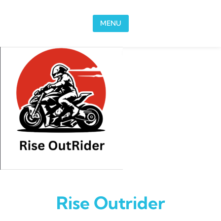
Skip to content
MENU
Rise Outrider