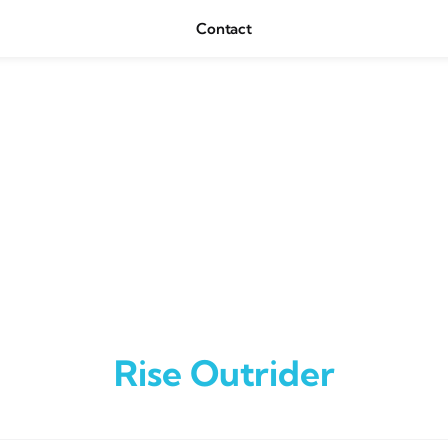
Contact
Rise Outrider