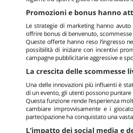
Promozioni e bonus hanno att
Le strategie di marketing hanno avuto 
offrire bonus di benvenuto, scommesse gr
Queste offerte hanno reso l’ingresso n
possibilità di iniziare con incentivi p
campagne pubblicitarie aggressive e spon
La crescita delle scommesse li
Una delle innovazioni più influenti è sta
di un evento, gli utenti possono puntare
Questa funzione rende l’esperienza molto
cambiare improvvisamente e i giocator
partecipazione ha conquistato una vasta 
L’impatto dei social media e d