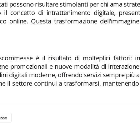
sultati possono risultare stimolanti per chi ama strat
o il concetto di intrattenimento digitale, pre
ioco online. Questa trasformazione dell’immagine
 scommesse è il risultato di molteplici fattori: i
e promozionali e nuove modalità di interazione 
ni digitali moderne, offrendo servizi sempre più ac
he il settore continui a trasformarsi, mantenendo a
sse