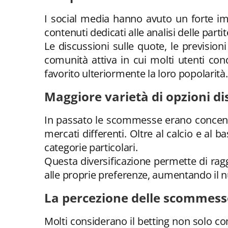
I social media hanno avuto un forte imp
contenuti dedicati alle analisi delle part
Le discussioni sulle quote, le prevision
comunità attiva in cui molti utenti co
favorito ulteriormente la loro popolarità.
Maggiore varietà di opzioni di
In passato le scommesse erano concentrat
mercati differenti. Oltre al calcio e al b
categorie particolari.
Questa diversificazione permette di ragg
alle proprie preferenze, aumentando il n
La percezione delle scommess
Molti considerano il betting non solo 