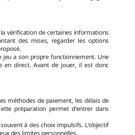
a vérification de certaines informations
montant des mises, regarder les options
 proposé.
que jeu a son propre fonctionnement. Une
en direct. Avant de jouer, il est donc
 les méthodes de paiement, les délais de
. Cette préparation permet d’entrer dans
souvent à des choix impulsifs. L’objectif
ueux des limites personnelles.