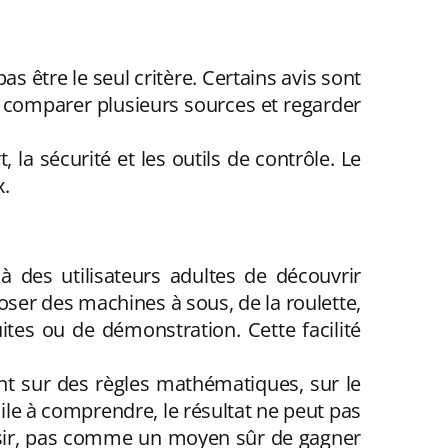
s être le seul critère. Certains avis sont
t comparer plusieurs sources et regarder
la sécurité et les outils de contrôle. Le
x.
 des utilisateurs adultes de découvrir
ser des machines à sous, de la roulette,
ites ou de démonstration. Cette facilité
ent sur des règles mathématiques, sur le
le à comprendre, le résultat ne peut pas
loisir, pas comme un moyen sûr de gagner