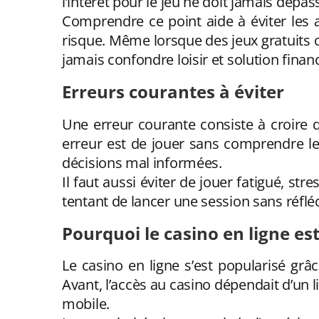
l’intérêt pour le jeu ne doit jamais dépas
Comprendre ce point aide à éviter les at
risque. Même lorsque des jeux gratuits 
jamais confondre loisir et solution financ
Erreurs courantes à éviter
Une erreur courante consiste à croire
erreur est de jouer sans comprendre l
décisions mal informées.
Il faut aussi éviter de jouer fatigué, str
tentant de lancer une session sans réfléc
Pourquoi le casino en ligne es
Le casino en ligne s’est popularisé gr
Avant, l’accès au casino dépendait d’un l
mobile.