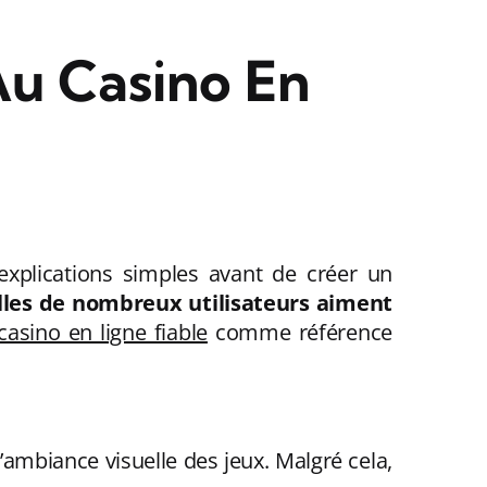
Au Casino En
explications simples avant de créer un
elles de nombreux utilisateurs aiment
casino en ligne fiable
comme référence
l’ambiance visuelle des jeux. Malgré cela,