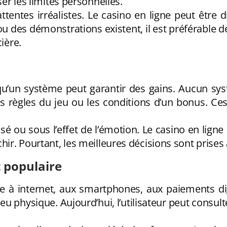
ser les limites personnelles.
tentes irréalistes. Le casino en ligne peut être d
ou des démonstrations existent, il est préférable
ière.
 qu’un système peut garantir des gains. Aucun sy
es règles du jeu ou les conditions d’un bonus. C
essé ou sous l’effet de l’émotion. Le casino en lign
hir. Pourtant, les meilleures décisions sont prises 
t populaire
âce à internet, aux smartphones, aux paiements di
ieu physique. Aujourd’hui, l’utilisateur peut consul