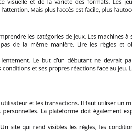
nce visuelle et de la variété des formats. Les j
l’attention. Mais plus l’accès est facile, plus l’aut
endre les catégories de jeux. Les machines à sous
t pas de la même manière. Lire les règles et o
 lentement. Le but d’un débutant ne devrait p
conditions et ses propres réactions face au jeu. L
utilisateur et les transactions. Il faut utiliser un 
s personnelles. La plateforme doit également ex
Un site qui rend visibles les règles, les conditio