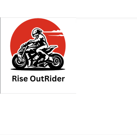
Skip to content