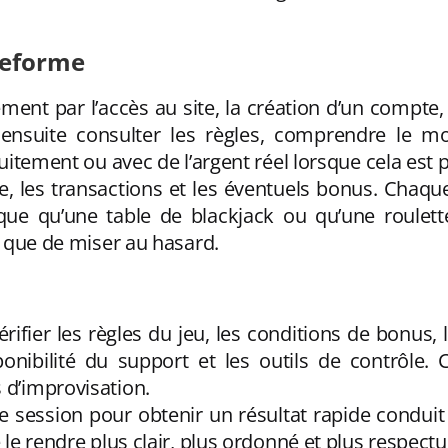
teforme
 par l’accès au site, la création d’un compte, l
ut ensuite consulter les règles, comprendre le 
atuitement ou avec de l’argent réel lorsque cela est
lde, les transactions et les éventuels bonus. Cha
e qu’une table de blackjack ou qu’une roulette 
ôt que de miser au hasard.
rifier les règles du jeu, les conditions de bonus,
isponibilité du support et les outils de contrôle
 d’improvisation.
 session pour obtenir un résultat rapide conduit 
e le rendre plus clair, plus ordonné et plus respect