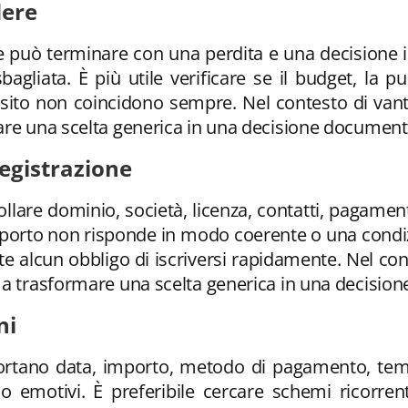
dere
e può terminare con una perdita e una decisione 
sbagliata. È più utile verificare se il budget, la 
l’esito non coincidono sempre. Nel contesto di vant
are una scelta generica in una decisione document
registrazione
ollare dominio, società, licenza, contatti, pagamen
upporto non risponde in modo coerente o una condi
alcun obbligo di iscriversi rapidamente. Nel conte
 a trasformare una scelta generica in una decisio
ni
iportano data, importo, metodo di pagamento, tem
 emotivi. È preferibile cercare schemi ricorrent