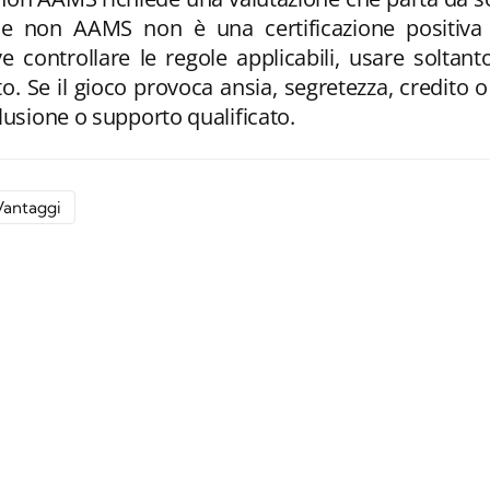
one non AAMS non è una certificazione positiv
e controllare le regole applicabili, usare soltant
. Se il gioco provoca ansia, segretezza, credito o
lusione o supporto qualificato.
Vantaggi