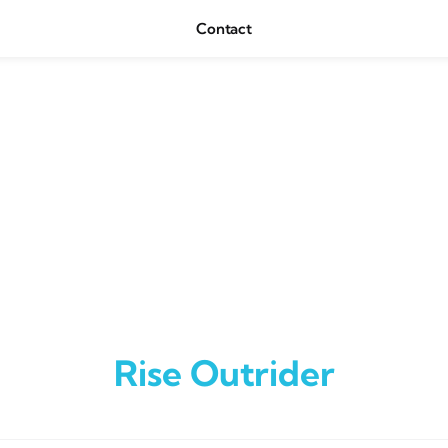
Contact
Rise Outrider