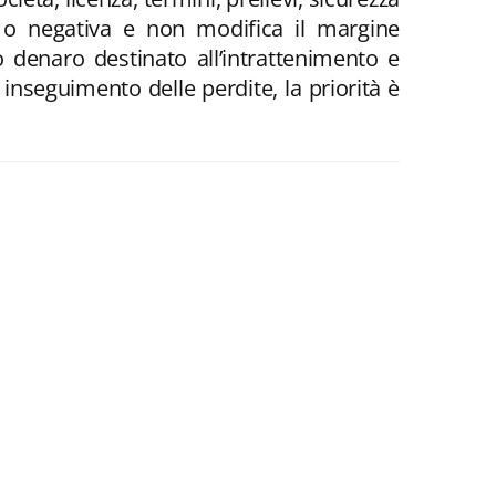
a o negativa e non modifica il margine
o denaro destinato all’intrattenimento e
 inseguimento delle perdite, la priorità è