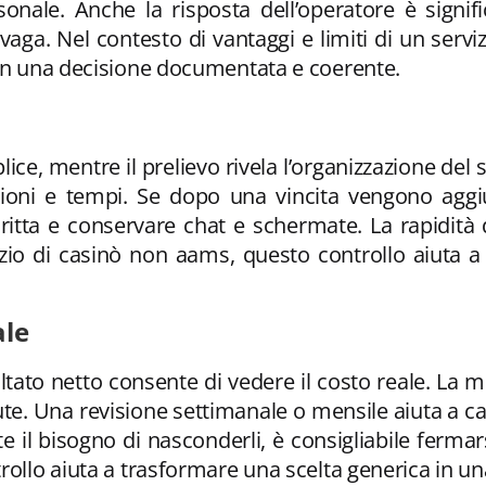
ersonale. Anche la risposta dell’operatore è sign
aga. Nel contesto di vantaggi e limiti di un serv
 in una decisione documentata e coerente.
ice, mentre il prelievo rivela l’organizzazione del
oni e tempi. Se dopo una vincita vengono aggiu
tta e conservare chat e schermate. La rapidità de
vizio di casinò non aams, questo controllo aiuta 
ale
ultato netto consente di vedere il costo reale. La 
tute. Una revisione settimanale o mensile aiuta a 
e il bisogno di nasconderli, è consigliabile fermars
trollo aiuta a trasformare una scelta generica in 