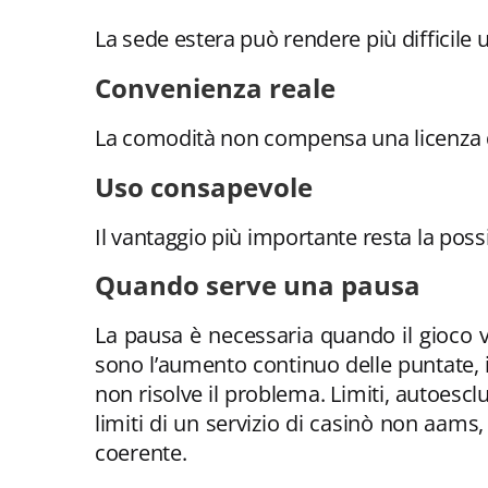
La sede estera può rendere più difficile 
Convenienza reale
La comodità non compensa una licenza deb
Uso consapevole
Il vantaggio più importante resta la poss
Quando serve una pausa
La pausa è necessaria quando il gioco v
sono l’aumento continuo delle puntate, il
non risolve il problema. Limiti, autoesc
limiti di un servizio di casinò non aam
coerente.