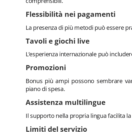
comprensibili.
Flessibilità nei pagamenti
La presenza di più metodi può essere pra
Tavoli e giochi live
L’esperienza internazionale può includere
Promozioni
Bonus più ampi possono sembrare vanta
piano di spesa.
Assistenza multilingue
Il supporto nella propria lingua facilita
Limiti del servizio