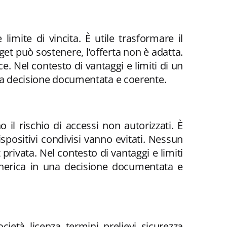
imite di vincita. È utile trasformare il
get può sostenere, l’offerta non è adatta.
 Nel contesto di vantaggi e limiti di un
una decisione documentata e coerente.
 il rischio di accessi non autorizzati. È
ispositivi condivisi vanno evitati. Nessun
ivata. Nel contesto di vantaggi e limiti
enerica in una decisione documentata e
età, licenza, termini, prelievi, sicurezza