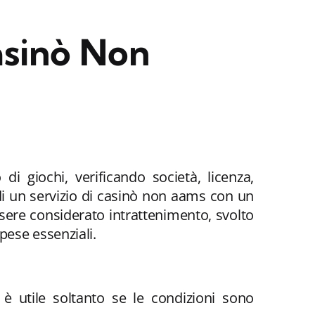
asinò Non
 giochi, verificando società, licenza,
 di un servizio di casinò non aams con un
ssere considerato intrattenimento, svolto
pese essenziali.
 è utile soltanto se le condizioni sono