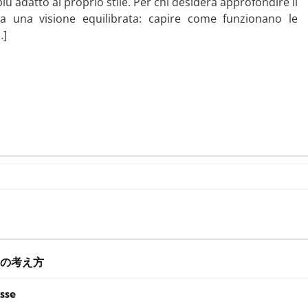
ù adatto al proprio stile. Per chi desidera approfondire il
da una visione equilibrata: capire come funzionano le
…]
の考え方
sse