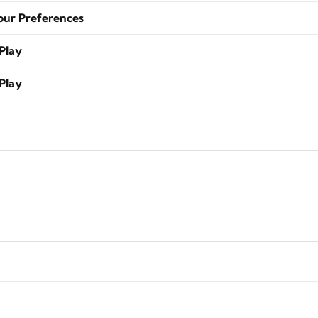
our Preferences
Play
Play