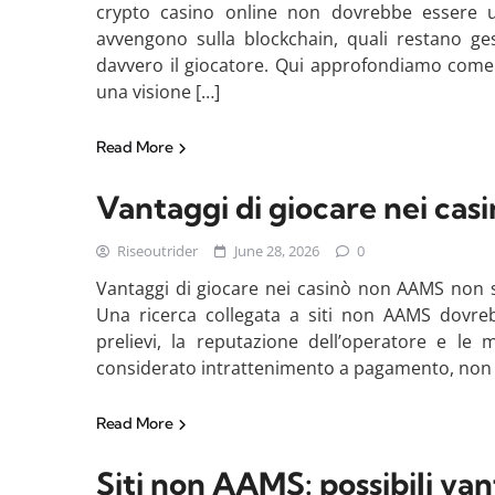
crypto casino online non dovrebbe essere un
avvengono sulla blockchain, quali restano ges
davvero il giocatore. Qui approfondiamo come 
una visione […]
Read More
Vantaggi di giocare nei ca
Riseoutrider
June 28, 2026
0
Vantaggi di giocare nei casinò non AAMS non s
Una ricerca collegata a siti non AAMS dovrebb
prelievi, la reputazione dell’operatore e le 
considerato intrattenimento a pagamento, non 
Read More
Siti non AAMS: possibili vant