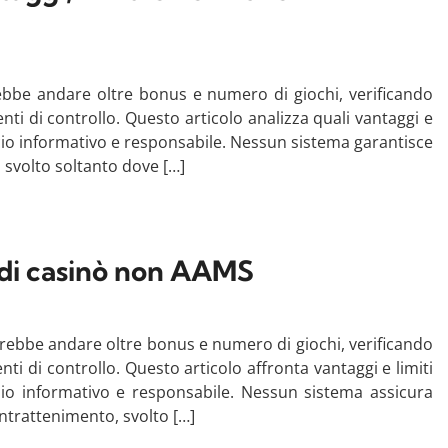
ebbe andare oltre bonus e numero di giochi, verificando
nti di controllo. Questo articolo analizza quali vantaggi e
cio informativo e responsabile. Nessun sistema garantisce
, svolto soltanto dove […]
i di casinò non AAMS
vrebbe andare oltre bonus e numero di giochi, verificando
ti di controllo. Questo articolo affronta vantaggi e limiti
io informativo e responsabile. Nessun sistema assicura
intrattenimento, svolto […]