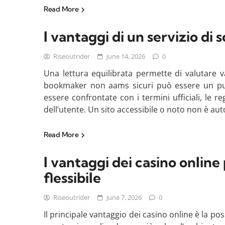
Read More
I vantaggi di un servizio di
Riseoutrider
June 14, 2026
0
Una lettura equilibrata permette di valutare va
bookmaker non aams sicuri può essere un pun
essere confrontate con i termini ufficiali, le re
dell’utente. Un sito accessibile o noto non è a
Read More
I vantaggi dei casino online 
flessibile
Riseoutrider
June 7, 2026
0
Il principale vantaggio dei casino online è la po