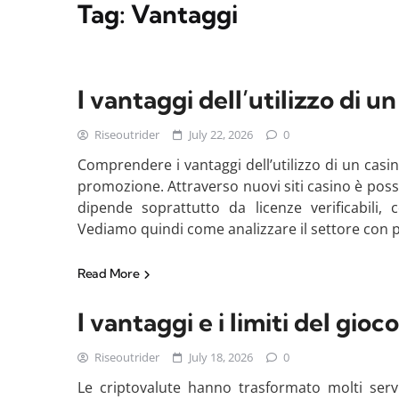
Tag:
Vantaggi
I vantaggi dell’utilizzo di u
Riseoutrider
July 22, 2026
0
Comprendere i vantaggi dell’utilizzo di un casi
promozione. Attraverso nuovi siti casino è possi
dipende soprattutto da licenze verificabili,
Vediamo quindi come analizzare il settore con 
Read More
I vantaggi e i limiti del gio
Riseoutrider
July 18, 2026
0
Le criptovalute hanno trasformato molti serviz