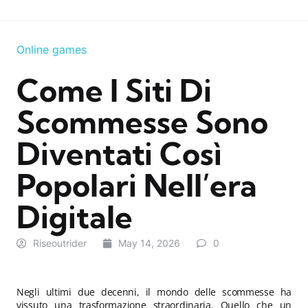
Online games
Come I Siti Di
Scommesse Sono
Diventati Così
Popolari Nell’era
Digitale
Riseoutrider
May 14, 2026
0
Negli ultimi due decenni, il mondo delle scommesse ha
vissuto una trasformazione straordinaria. Quello che un