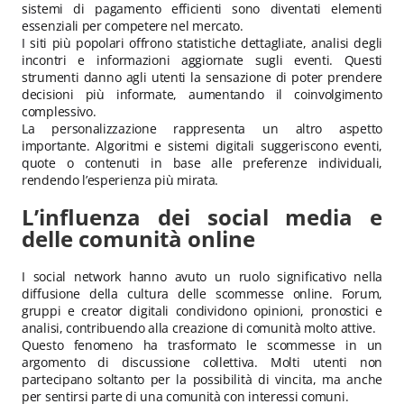
sistemi di pagamento efficienti sono diventati elementi
essenziali per competere nel mercato.
I siti più popolari offrono statistiche dettagliate, analisi degli
incontri e informazioni aggiornate sugli eventi. Questi
strumenti danno agli utenti la sensazione di poter prendere
decisioni più informate, aumentando il coinvolgimento
complessivo.
La personalizzazione rappresenta un altro aspetto
importante. Algoritmi e sistemi digitali suggeriscono eventi,
quote o contenuti in base alle preferenze individuali,
rendendo l’esperienza più mirata.
L’influenza dei social media e
delle comunità online
I social network hanno avuto un ruolo significativo nella
diffusione della cultura delle scommesse online. Forum,
gruppi e creator digitali condividono opinioni, pronostici e
analisi, contribuendo alla creazione di comunità molto attive.
Questo fenomeno ha trasformato le scommesse in un
argomento di discussione collettiva. Molti utenti non
partecipano soltanto per la possibilità di vincita, ma anche
per sentirsi parte di una comunità con interessi comuni.