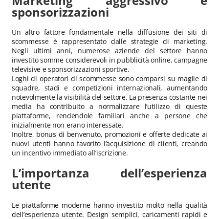
Marketing aggressivo e
sponsorizzazioni
Un altro fattore fondamentale nella diffusione dei siti di
scommesse è rappresentato dalle strategie di marketing.
Negli ultimi anni, numerose aziende del settore hanno
investito somme considerevoli in pubblicità online, campagne
televisive e sponsorizzazioni sportive.
Loghi di operatori di scommesse sono comparsi su maglie di
squadre, stadi e competizioni internazionali, aumentando
notevolmente la visibilità del settore. La presenza costante nei
media ha contribuito a normalizzare l’utilizzo di queste
piattaforme, rendendole familiari anche a persone che
inizialmente non erano interessate.
Inoltre, bonus di benvenuto, promozioni e offerte dedicate ai
nuovi utenti hanno favorito l’acquisizione di clienti, creando
un incentivo immediato all’iscrizione.
L’importanza dell’esperienza
utente
Le piattaforme moderne hanno investito molto nella qualità
dell’esperienza utente. Design semplici, caricamenti rapidi e