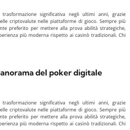
asformazione significativa negli ultimi anni, grazie
delle criptovalute nelle piattaforme di gioco. Sempre più
 preferito per mettere alla prova abilità strategiche,
erienza più moderna rispetto ai casinò tradizionali. Chi
 panorama del poker digitale
asformazione significativa negli ultimi anni, grazie
delle criptovalute nelle piattaforme di gioco. Sempre più
 preferito per mettere alla prova abilità strategiche,
erienza più moderna rispetto ai casinò tradizionali. Chi