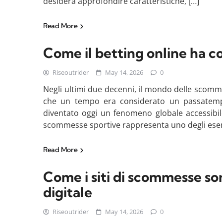
desidera approfondire caratteristiche, […]
Read More
Come il betting online ha co
Riseoutrider
May 14, 2026
0
Negli ultimi due decenni, il mondo delle scomm
che un tempo era considerato un passatempo l
diventato oggi un fenomeno globale accessibil
scommesse sportive rappresenta uno degli esem
Read More
Come i siti di scommesse son
digitale
Riseoutrider
May 14, 2026
0