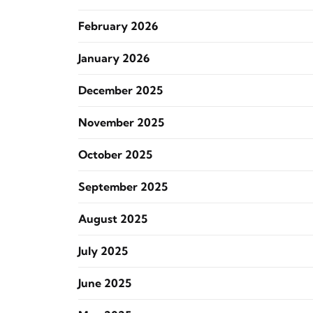
February 2026
January 2026
December 2025
November 2025
October 2025
September 2025
August 2025
July 2025
June 2025