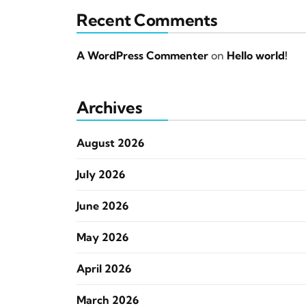
Recent Comments
A WordPress Commenter
on
Hello world!
Archives
August 2026
July 2026
June 2026
May 2026
April 2026
March 2026