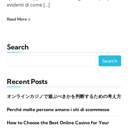
evidenti di come […]
Read More
Search
Search
Recent Posts
オンラインカジノで遊ぶべきかを判断するための考え方
Perché molte persone amano i siti di scommesse
How to Choose the Best Online Casino for Your