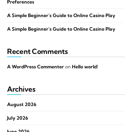
Preferences
A Simple Beginner’s Guide to Online Casino Play
A Simple Beginner’s Guide to Online Casino Play
Recent Comments
A WordPress Commenter
on
Hello world!
Archives
August 2026
July 2026
June 2026