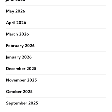
May 2026
April 2026
March 2026
February 2026
January 2026
December 2025
November 2025
October 2025
September 2025