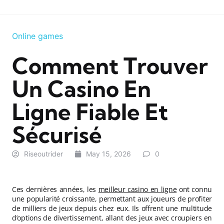
Online games
Comment Trouver
Un Casino En
Ligne Fiable Et
Sécurisé
Riseoutrider
May 15, 2026
0
Ces dernières années, les
meilleur casino en ligne
ont connu
une popularité croissante, permettant aux joueurs de profiter
de milliers de jeux depuis chez eux. Ils offrent une multitude
d’options de divertissement, allant des jeux avec croupiers en