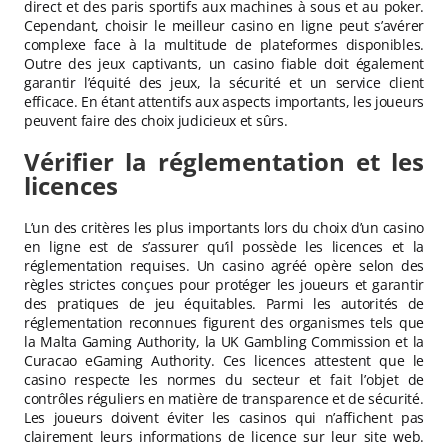
direct et des paris sportifs aux machines à sous et au poker.
Cependant, choisir le meilleur casino en ligne peut s’avérer
complexe face à la multitude de plateformes disponibles.
Outre des jeux captivants, un casino fiable doit également
garantir l’équité des jeux, la sécurité et un service client
efficace. En étant attentifs aux aspects importants, les joueurs
peuvent faire des choix judicieux et sûrs.
Vérifier la réglementation et les
licences
L’un des critères les plus importants lors du choix d’un casino
en ligne est de s’assurer qu’il possède les licences et la
réglementation requises. Un casino agréé opère selon des
règles strictes conçues pour protéger les joueurs et garantir
des pratiques de jeu équitables. Parmi les autorités de
réglementation reconnues figurent des organismes tels que
la Malta Gaming Authority, la UK Gambling Commission et la
Curacao eGaming Authority. Ces licences attestent que le
casino respecte les normes du secteur et fait l’objet de
contrôles réguliers en matière de transparence et de sécurité.
Les joueurs doivent éviter les casinos qui n’affichent pas
clairement leurs informations de licence sur leur site web.