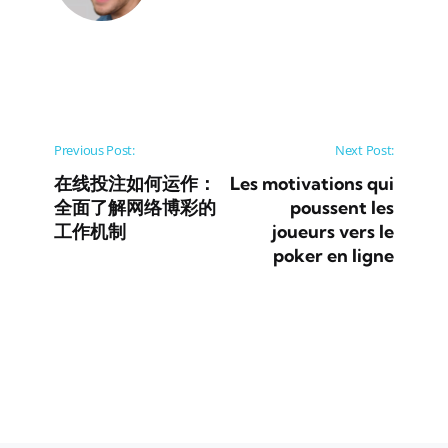
Post navigation
Previous Post:
Next Post:
在线投注如何运作：
Les motivations qui
全面了解网络博彩的
poussent les
工作机制
joueurs vers le
poker en ligne