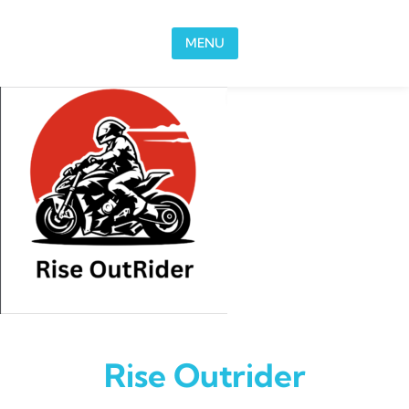
Skip to content
MENU
Rise Outrider