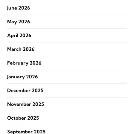
June 2026
May 2026
April 2026
March 2026
February 2026
January 2026
December 2025
November 2025
October 2025
September 2025