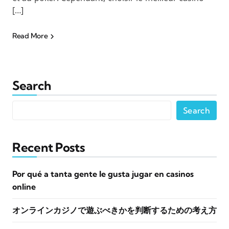
[…]
Read More
Search
Search
Recent Posts
Por qué a tanta gente le gusta jugar en casinos
online
オンラインカジノで遊ぶべきかを判断するための考え方