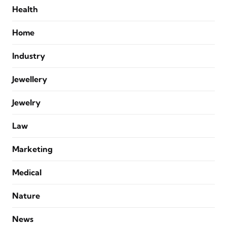
Health
Home
Industry
Jewellery
Jewelry
Law
Marketing
Medical
Nature
News