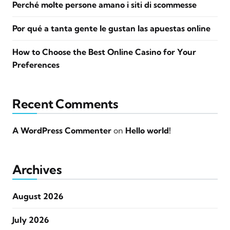
Perché molte persone amano i siti di scommesse
Por qué a tanta gente le gustan las apuestas online
How to Choose the Best Online Casino for Your
Preferences
Recent Comments
A WordPress Commenter
on
Hello world!
Archives
August 2026
July 2026