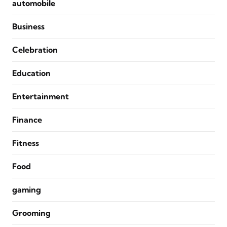
automobile
Business
Celebration
Education
Entertainment
Finance
Fitness
Food
gaming
Grooming