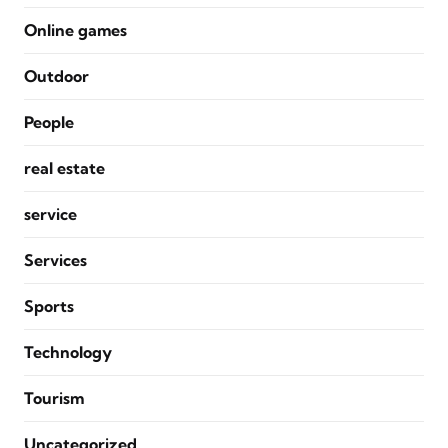
Online games
Outdoor
People
real estate
service
Services
Sports
Technology
Tourism
Uncategorized