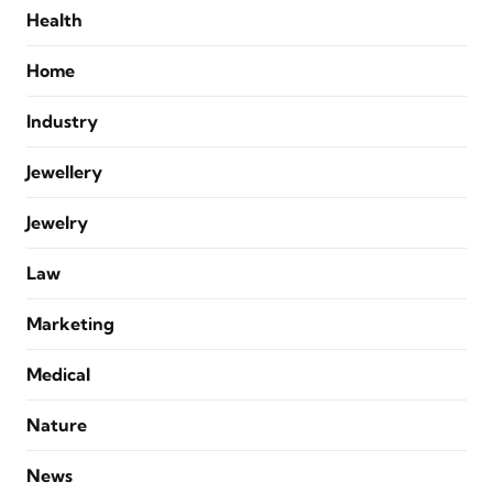
Health
Home
Industry
Jewellery
Jewelry
Law
Marketing
Medical
Nature
News