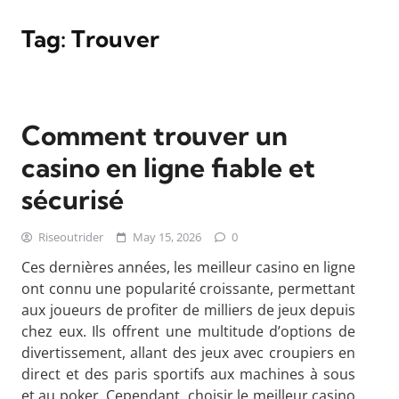
Tag:
Trouver
Comment trouver un
casino en ligne fiable et
sécurisé
Riseoutrider
May 15, 2026
0
Ces dernières années, les meilleur casino en ligne
ont connu une popularité croissante, permettant
aux joueurs de profiter de milliers de jeux depuis
chez eux. Ils offrent une multitude d’options de
divertissement, allant des jeux avec croupiers en
direct et des paris sportifs aux machines à sous
et au poker. Cependant, choisir le meilleur casino