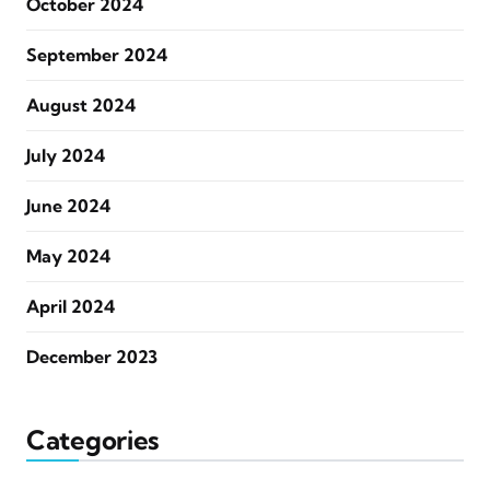
October 2024
September 2024
August 2024
July 2024
June 2024
May 2024
April 2024
December 2023
Categories