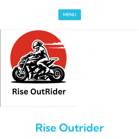
Skip to content
MENU
Rise Outrider