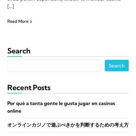
[…]
Read More
Search
Search
Recent Posts
Por qué a tanta gente le gusta jugar en casinos
online
オンラインカジノで遊ぶべきかを判断するための考え方