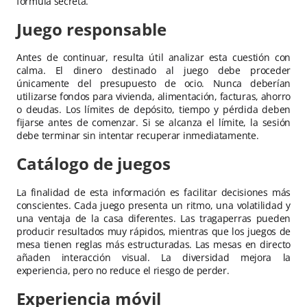
fórmula secreta.
Juego responsable
Antes de continuar, resulta útil analizar esta cuestión con
calma. El dinero destinado al juego debe proceder
únicamente del presupuesto de ocio. Nunca deberían
utilizarse fondos para vivienda, alimentación, facturas, ahorro
o deudas. Los límites de depósito, tiempo y pérdida deben
fijarse antes de comenzar. Si se alcanza el límite, la sesión
debe terminar sin intentar recuperar inmediatamente.
Catálogo de juegos
La finalidad de esta información es facilitar decisiones más
conscientes. Cada juego presenta un ritmo, una volatilidad y
una ventaja de la casa diferentes. Las tragaperras pueden
producir resultados muy rápidos, mientras que los juegos de
mesa tienen reglas más estructuradas. Las mesas en directo
añaden interacción visual. La diversidad mejora la
experiencia, pero no reduce el riesgo de perder.
Experiencia móvil