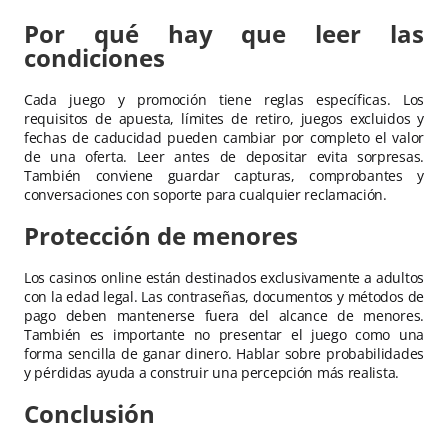
Por qué hay que leer las
condiciones
Cada juego y promoción tiene reglas específicas. Los
requisitos de apuesta, límites de retiro, juegos excluidos y
fechas de caducidad pueden cambiar por completo el valor
de una oferta. Leer antes de depositar evita sorpresas.
También conviene guardar capturas, comprobantes y
conversaciones con soporte para cualquier reclamación.
Protección de menores
Los casinos online están destinados exclusivamente a adultos
con la edad legal. Las contraseñas, documentos y métodos de
pago deben mantenerse fuera del alcance de menores.
También es importante no presentar el juego como una
forma sencilla de ganar dinero. Hablar sobre probabilidades
y pérdidas ayuda a construir una percepción más realista.
Conclusión