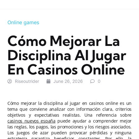
Online games
Cómo Mejorar La
Disciplina Al Jugar
En Casinos Online
Riseoutrider
June 26, 2026
0
Cómo mejorar la disciplina al jugar en casinos online es un
tema que conviene analizar con información clara, criterios
objetivos y expectativas realistas. Una referencia sobre
casinos nuevos españa
puede ayudar a comprender mejor
las reglas, los pagos, las promociones y los riesgos asociados.
Los juegos de azar pueden provocar pérdidas y ninguna
estrategia garantiza beneficios constantes. Por ello, la