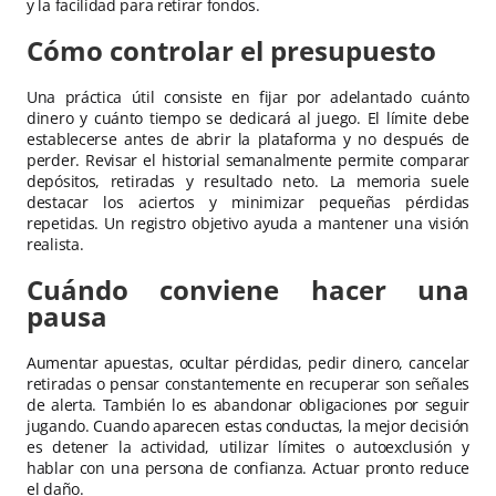
y la facilidad para retirar fondos.
Cómo controlar el presupuesto
Una práctica útil consiste en fijar por adelantado cuánto
dinero y cuánto tiempo se dedicará al juego. El límite debe
establecerse antes de abrir la plataforma y no después de
perder. Revisar el historial semanalmente permite comparar
depósitos, retiradas y resultado neto. La memoria suele
destacar los aciertos y minimizar pequeñas pérdidas
repetidas. Un registro objetivo ayuda a mantener una visión
realista.
Cuándo conviene hacer una
pausa
Aumentar apuestas, ocultar pérdidas, pedir dinero, cancelar
retiradas o pensar constantemente en recuperar son señales
de alerta. También lo es abandonar obligaciones por seguir
jugando. Cuando aparecen estas conductas, la mejor decisión
es detener la actividad, utilizar límites o autoexclusión y
hablar con una persona de confianza. Actuar pronto reduce
el daño.