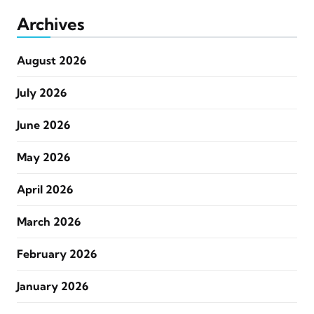
Archives
August 2026
July 2026
June 2026
May 2026
April 2026
March 2026
February 2026
January 2026