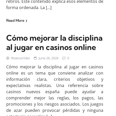
retiros. Este contenido explica esos elementos de
forma ordenada. La […]
Read More
Cómo mejorar la disciplina
al jugar en casinos online
Riseoutrider
June 26, 2026
0
Cómo mejorar la disciplina al jugar en casinos
online es un tema que conviene analizar con
información clara, criterios objetivos y
expectativas realistas. Una referencia sobre
casinos nuevos españa puede ayudar a
comprender mejor las reglas, los pagos, las
promociones y los riesgos asociados. Los juegos
de azar pueden provocar pérdidas y ninguna