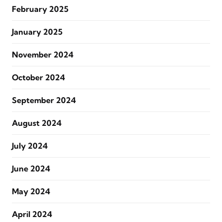
February 2025
January 2025
November 2024
October 2024
September 2024
August 2024
July 2024
June 2024
May 2024
April 2024