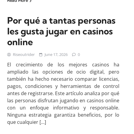
Read More
Por qué a tantas personas
les gusta jugar en casinos
online
Riseoutrider
June 17, 2026
0
El crecimiento de los mejores casinos ha
ampliado las opciones de ocio digital, pero
también ha hecho necesario comparar licencias,
pagos, condiciones y herramientas de control
antes de registrarse. Este artículo analiza por qué
las personas disfrutan jugando en casinos online
con un enfoque informativo y responsable.
Ninguna estrategia garantiza beneficios, por lo
que cualquier […]