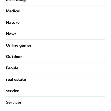
Medical
Nature
News
Online games
Outdoor
People
real estate
service
Services