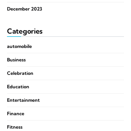
December 2023
Categories
automobile
Business
Celebration
Education
Entertainment
Finance
Fitness