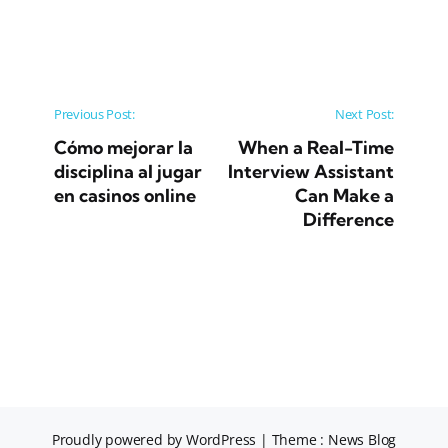
Post navigation
Previous Post:
Next Post:
Cómo mejorar la
When a Real-Time
disciplina al jugar
Interview Assistant
en casinos online
Can Make a
Difference
Proudly powered by WordPress
|
Theme : News Blog