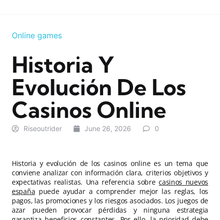
Online games
Historia Y
Evolución De Los
Casinos Online
Riseoutrider
June 26, 2026
0
Historia y evolución de los casinos online es un tema que
conviene analizar con información clara, criterios objetivos y
expectativas realistas. Una referencia sobre
casinos nuevos
españa
puede ayudar a comprender mejor las reglas, los
pagos, las promociones y los riesgos asociados. Los juegos de
azar pueden provocar pérdidas y ninguna estrategia
garantiza beneficios constantes. Por ello, la prioridad debe