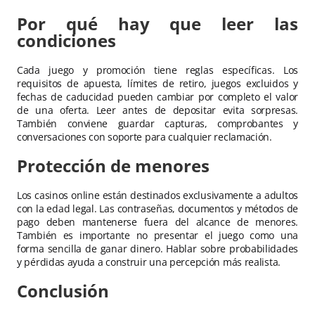
Por qué hay que leer las
condiciones
Cada juego y promoción tiene reglas específicas. Los
requisitos de apuesta, límites de retiro, juegos excluidos y
fechas de caducidad pueden cambiar por completo el valor
de una oferta. Leer antes de depositar evita sorpresas.
También conviene guardar capturas, comprobantes y
conversaciones con soporte para cualquier reclamación.
Protección de menores
Los casinos online están destinados exclusivamente a adultos
con la edad legal. Las contraseñas, documentos y métodos de
pago deben mantenerse fuera del alcance de menores.
También es importante no presentar el juego como una
forma sencilla de ganar dinero. Hablar sobre probabilidades
y pérdidas ayuda a construir una percepción más realista.
Conclusión