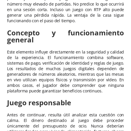
número muy elevado de partidas. No predice lo que ocurrirá
en una sesión corta. Incluso un juego con RTP alto puede
generar una pérdida rápida. La ventaja de la casa sigue
funcionando con el paso del tiempo.
Concepto y funcionamiento
general
Este elemento influye directamente en la seguridad y calidad
de la experiencia. El funcionamiento combina software,
sistemas de pago, verificación de identidad y reglas de juego.
Los resultados de muchos juegos digitales dependen de
generadores de números aleatorios, mientras que las mesas
en vivo utilizan equipos físicos y transmisión por vídeo. En
ambos casos, el jugador debe comprender que ninguna
plataforma puede garantizar beneficios continuos.
Juego responsable
Antes de continuar, resulta útil analizar esta cuestión con
calma. El dinero destinado al juego debe proceder
únicamente del presupuesto de ocio. Nunca deberían