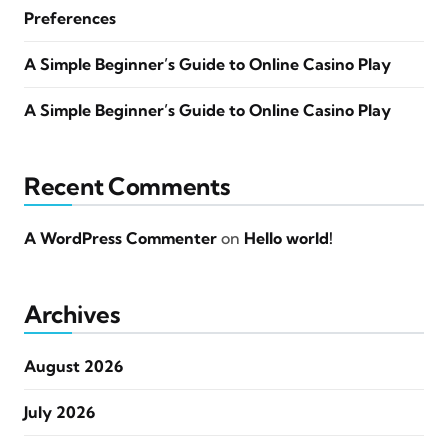
Preferences
A Simple Beginner’s Guide to Online Casino Play
A Simple Beginner’s Guide to Online Casino Play
Recent Comments
A WordPress Commenter
on
Hello world!
Archives
August 2026
July 2026