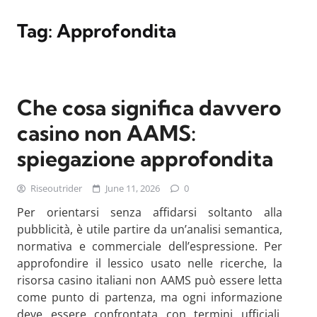
Tag:
Approfondita
Che cosa significa davvero
casino non AAMS:
spiegazione approfondita
Riseoutrider
June 11, 2026
0
Per orientarsi senza affidarsi soltanto alla
pubblicità, è utile partire da un’analisi semantica,
normativa e commerciale dell’espressione. Per
approfondire il lessico usato nelle ricerche, la
risorsa casino italiani non AAMS può essere letta
come punto di partenza, ma ogni informazione
deve essere confrontata con termini ufficiali,