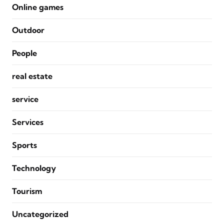
Online games
Outdoor
People
real estate
service
Services
Sports
Technology
Tourism
Uncategorized