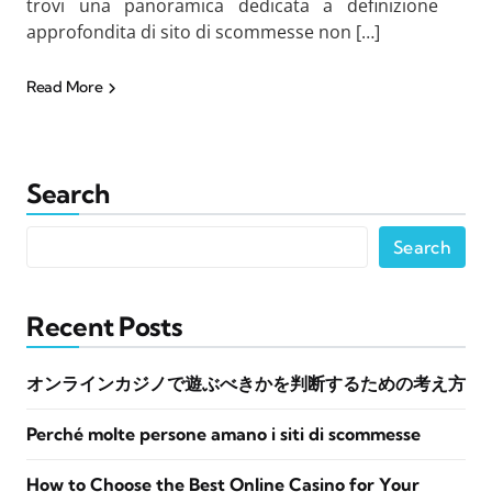
trovi una panoramica dedicata a definizione
approfondita di sito di scommesse non […]
Read More
Search
Search
Recent Posts
オンラインカジノで遊ぶべきかを判断するための考え方
Perché molte persone amano i siti di scommesse
How to Choose the Best Online Casino for Your