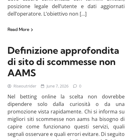
posizione legale dell’utente e dati aggiornati
dell’operatore. L’obiettivo non […]
Read More
Definizione approfondita
di sito di scommesse non
AAMS
Riseoutrider
June 7, 2026
0
Nel betting online la scelta non dovrebbe
dipendere solo dalla curiosità o da una
promozione vista rapidamente. Chi si informa su
migliori siti scommesse non aams ha bisogno di
capire come funzionano questi servizi, quali
segnali osservare e quali errori evitare. Di seguito