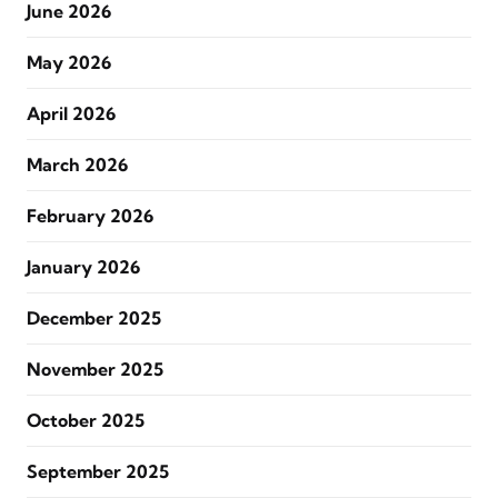
June 2026
May 2026
April 2026
March 2026
February 2026
January 2026
December 2025
November 2025
October 2025
September 2025