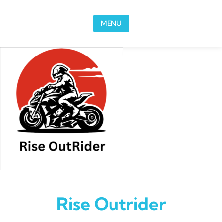
Skip to content
MENU
Rise Outrider