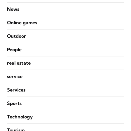
News
Online games
Outdoor
People
real estate
service
Services
Sports
Technology
Tourism