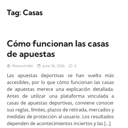
Tag:
Casas
Cómo funcionan las casas
de apuestas
Riseoutrider
June 28, 2026
0
Las apuestas deportivas se han vuelto más
accesibles, por lo que cómo funcionan las casas
de apuestas merece una explicación detallada.
Antes de utilizar una plataforma vinculada a
casas de apuestas deportivas, conviene conocer
sus reglas, límites, plazos de retirada, mercados y
medidas de protección al usuario. Los resultados
dependen de acontecimientos inciertos y las […]