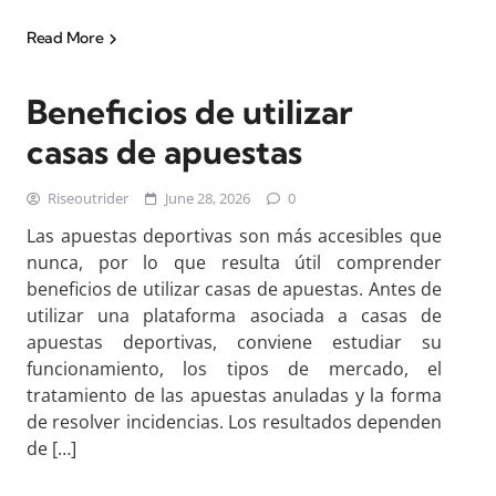
Read More
Beneficios de utilizar
casas de apuestas
Riseoutrider
June 28, 2026
0
Las apuestas deportivas son más accesibles que
nunca, por lo que resulta útil comprender
beneficios de utilizar casas de apuestas. Antes de
utilizar una plataforma asociada a casas de
apuestas deportivas, conviene estudiar su
funcionamiento, los tipos de mercado, el
tratamiento de las apuestas anuladas y la forma
de resolver incidencias. Los resultados dependen
de […]