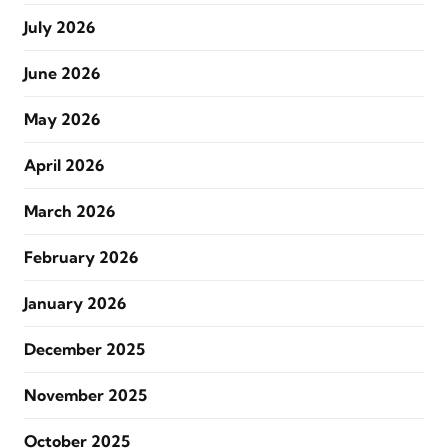
July 2026
June 2026
May 2026
April 2026
March 2026
February 2026
January 2026
December 2025
November 2025
October 2025