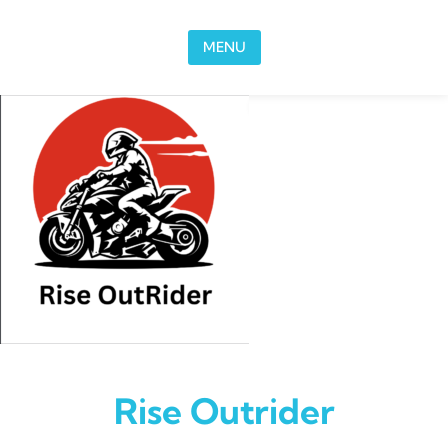
Skip to content
MENU
Rise Outrider