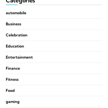
Categories
automobile
Business
Celebration
Education
Entertainment
Finance
Fitness
Food
gaming