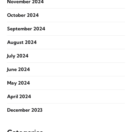
November 2024
October 2024
September 2024
August 2024
July 2024
June 2024
May 2024
April 2024
December 2023