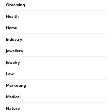
Grooming
Health
Home
Industry
Jewellery
Jewelry
Law
Marketing
Medical
Nature