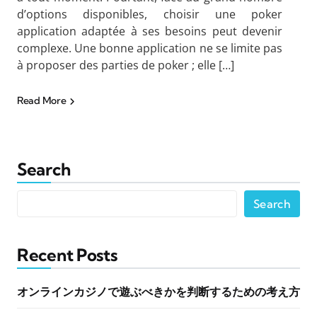
d’options disponibles, choisir une poker
application adaptée à ses besoins peut devenir
complexe. Une bonne application ne se limite pas
à proposer des parties de poker ; elle […]
Read More
Search
Search
Recent Posts
オンラインカジノで遊ぶべきかを判断するための考え方