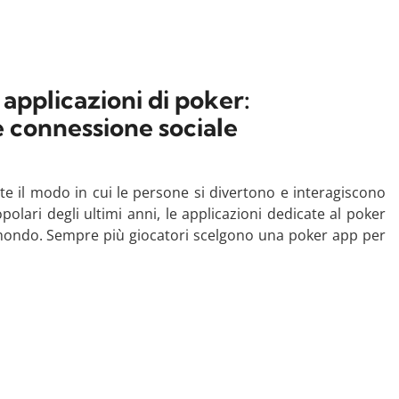
applicazioni di poker:
e connessione sociale
e il modo in cui le persone si divertono e interagiscono
opolari degli ultimi anni, le applicazioni dedicate al poker
l mondo. Sempre più giocatori scelgono una poker app per