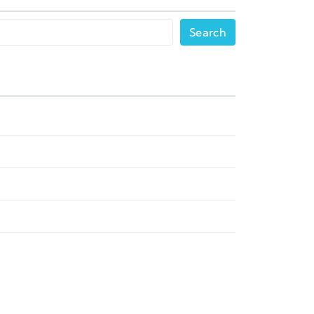
Search