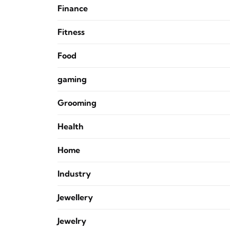
Finance
Fitness
Food
gaming
Grooming
Health
Home
Industry
Jewellery
Jewelry