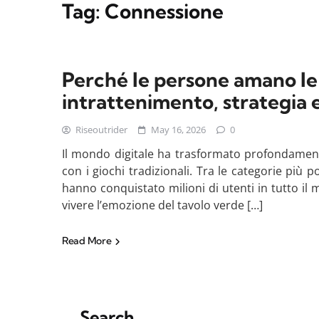
Tag:
Connessione
Perché le persone amano le 
intrattenimento, strategia 
Riseoutrider
May 16, 2026
0
Il mondo digitale ha trasformato profondament
con i giochi tradizionali. Tra le categorie più p
hanno conquistato milioni di utenti in tutto i
vivere l’emozione del tavolo verde […]
Read More
Search