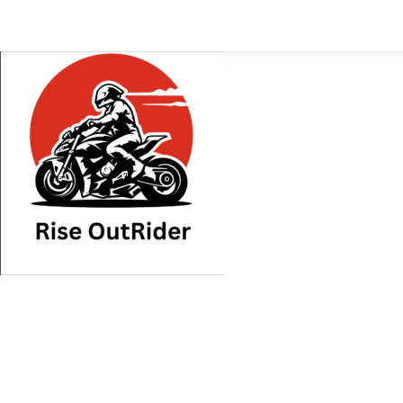
Skip to content