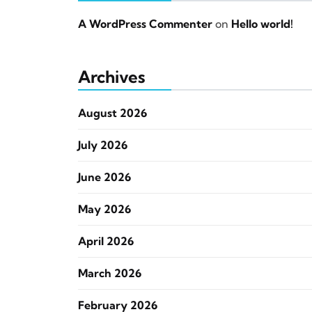
A WordPress Commenter
on
Hello world!
Archives
August 2026
July 2026
June 2026
May 2026
April 2026
March 2026
February 2026