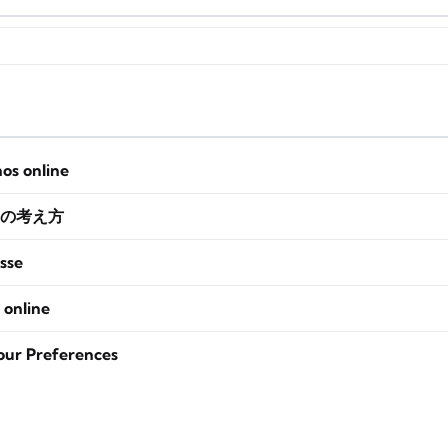
nos online
の考え方
sse
 online
our Preferences