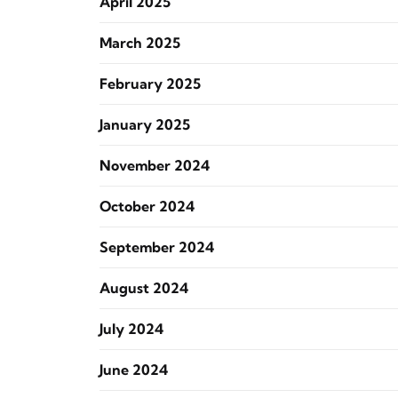
April 2025
March 2025
February 2025
January 2025
November 2024
October 2024
September 2024
August 2024
July 2024
June 2024