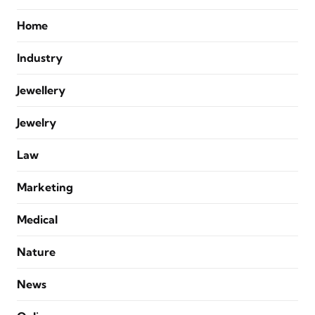
Home
Industry
Jewellery
Jewelry
Law
Marketing
Medical
Nature
News