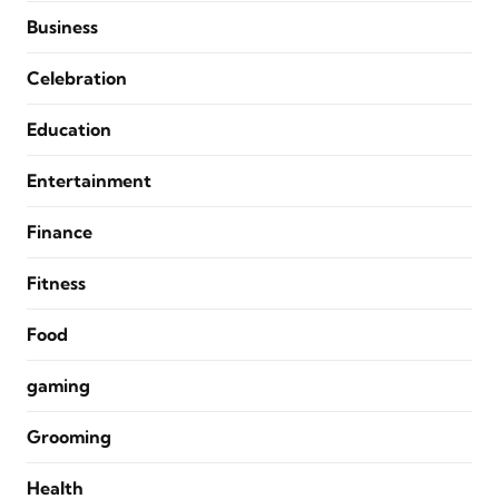
Business
Celebration
Education
Entertainment
Finance
Fitness
Food
gaming
Grooming
Health