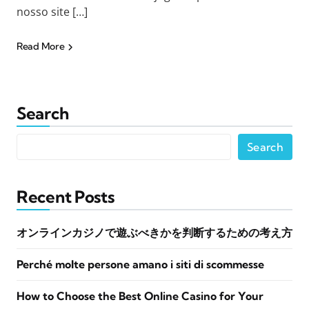
nosso site […]
Read More
Search
Search
Recent Posts
オンラインカジノで遊ぶべきかを判断するための考え方
Perché molte persone amano i siti di scommesse
How to Choose the Best Online Casino for Your