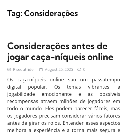
Tag:
Considerações
Considerações antes de
jogar caça-níqueis online
Riseoutrider
August 25, 2025
0
Os caça-níqueis online são um passatempo
digital popular. Os temas vibrantes, a
jogabilidade emocionante e as possíveis
recompensas atraem milhões de jogadores em
todo o mundo. Eles podem parecer fáceis, mas
os jogadores precisam considerar vários fatores
antes de girar os rolos. Entender esses aspectos
melhora a experiência e a torna mais segura e