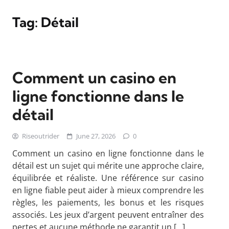
Tag:
Détail
Comment un casino en
ligne fonctionne dans le
détail
Riseoutrider
June 27, 2026
0
Comment un casino en ligne fonctionne dans le
détail est un sujet qui mérite une approche claire,
équilibrée et réaliste. Une référence sur casino
en ligne fiable peut aider à mieux comprendre les
règles, les paiements, les bonus et les risques
associés. Les jeux d’argent peuvent entraîner des
pertes et aucune méthode ne garantit un […]